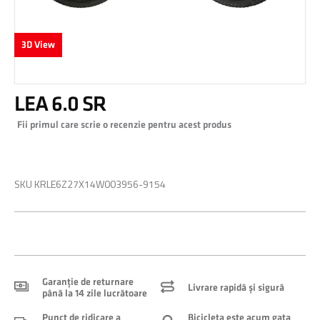
3D View
Skip
LEA 6.0 SR
to
the
Fii primul care scrie o recenzie pentru acest produs
beginning
of
0,00 RON
the
images
SKU
KRLE6Z27X14W003956-9154
gallery
Garanție de returnare
Livrare rapidă și sigură
până la 14 zile lucrătoare
Punct de ridicare a
Bicicleta este acum gata