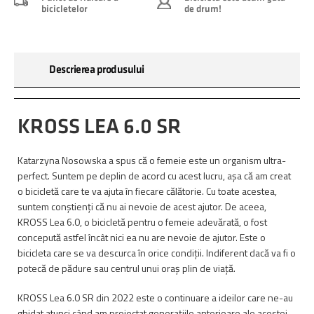
bicicletelor
de drum!
Descrierea produsului
KROSS LEA 6.0 SR
Katarzyna Nosowska a spus că o femeie este un organism ultra-
perfect. Suntem pe deplin de acord cu acest lucru, așa că am creat
o bicicletă care te va ajuta în fiecare călătorie. Cu toate acestea,
suntem conștienți că nu ai nevoie de acest ajutor. De aceea,
KROSS Lea 6.0, o bicicletă pentru o femeie adevărată, o fost
concepută astfel încât nici ea nu are nevoie de ajutor. Este o
bicicleta care se va descurca în orice condiții. Indiferent dacă va fi o
potecă de pădure sau centrul unui oraș plin de viață.
KROSS Lea 6.0 SR din 2022 este o continuare a ideilor care ne-au
ghidat atunci când am proiectat generațiile anterioare ale acestei