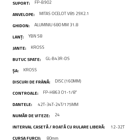
FP-B902
MITAS OCELOT V85 29X2.1
ALUMINIU 680 MM 31.8
YBN S8
KROSS
GL-B43R-DS
KROSS
DISC (160MM)
FP-H863 O1-1/8"
42T-34T-24T/175MM
24
12-32T
80mm