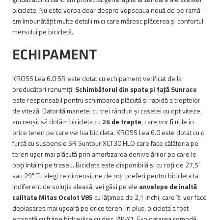
biciclete. Nu este vorba doar despre vopseaua nouă de pe ramă –
am îmbunătățit multe detalii mici care măresc plăcerea și confortul
mersului pe bicicletă.
ECHIPAMENT
KROSS Lea 6.0 SR este dotat cu echipament verificat de la
producători renumiți.
Schimbătorul din spate și față Sunrace
este responsabil pentru schimbarea plăcută și rapidă a treptelor
de viteză. Datorită manetei cu trei rânduri și casetei cu opt viteze,
am reușit să dotăm bicicleta cu
24 de trepte
, care vor fi utile în
orice teren pe care vei lua bicicleta. KROSS Lea 6.0 este dotat cu o
furcă cu suspensie SR Suntour XCT30 HLO care face călătoria pe
teren ușor mai plăcută prin amortizarea denivelărilor pe care le
poți întâlni pe traseu. Bicicleta este disponibilă și cu roți de 27,5"
sau 29". Tu alegi ce dimensiune de roți preferi pentru bicicleta ta.
Indiferent de soluția aleasă, vei găsi pe ele
anvelope de înaltă
calitate Mitas Ocelot V85
cu lățimea de 2,1 inchi, care îți vor face
deplasarea mai ușoară pe orice teren. În plus, bicicleta a fost
echipată cu frâne hidraulice cu disc JAK-Y1. Exploatarea comodă,