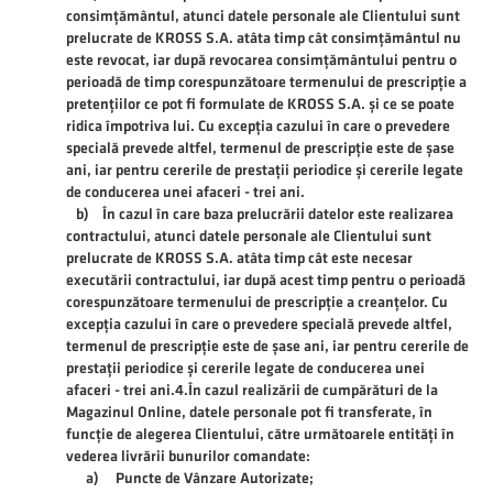
consimțământul, atunci datele personale ale Clientului sunt
prelucrate de KROSS S.A. atâta timp cât consimțământul nu
este revocat, iar după revocarea consimțământului pentru o
perioadă de timp corespunzătoare termenului de prescripție a
pretențiilor ce pot fi formulate de KROSS S.A. și ce se poate
ridica împotriva lui. Cu excepția cazului în care o prevedere
specială prevede altfel, termenul de prescripție este de șase
ani, iar pentru cererile de prestații periodice și cererile legate
de conducerea unei afaceri - trei ani.
b) În cazul în care baza prelucrării datelor este realizarea
contractului, atunci datele personale ale Clientului sunt
prelucrate de KROSS S.A. atâta timp cât este necesar
executării contractului, iar după acest timp pentru o perioadă
corespunzătoare termenului de prescripție a creanțelor. Cu
excepția cazului în care o prevedere specială prevede altfel,
termenul de prescripție este de șase ani, iar pentru cererile de
prestații periodice și cererile legate de conducerea unei
afaceri - trei ani.4.În cazul realizării de cumpărături de la
Magazinul Online, datele personale pot fi transferate, în
funcție de alegerea Clientului, către următoarele entități în
vederea livrării bunurilor comandate:
a) Puncte de Vânzare Autorizate;