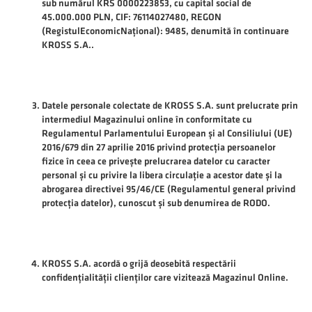
sub numărul KRS 0000223853, cu capital social de
45.000.000 PLN, CIF: 76114027480, REGON
(RegistulEconomicNațional): 9485, denumită în continuare
KROSS S.A..
Datele personale colectate de KROSS S.A. sunt prelucrate prin
intermediul Magazinului online în conformitate cu
Regulamentul Parlamentului European și al Consiliului (UE)
2016/679 din 27 aprilie 2016 privind protecția persoanelor
fizice în ceea ce privește prelucrarea datelor cu caracter
personal și cu privire la libera circulație a acestor date și la
abrogarea directivei 95/46/CE (Regulamentul general privind
protecția datelor), cunoscut și sub denumirea de RODO.
KROSS S.A. acordă o grijă deosebită respectării
confidențialității clienților care vizitează Magazinul Online.