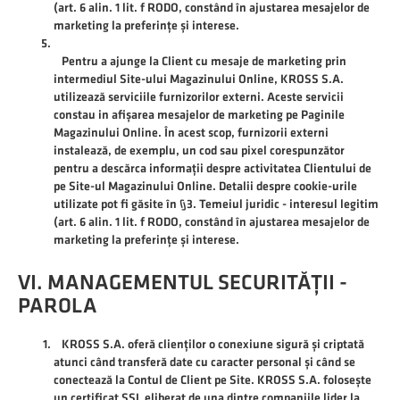
(art. 6 alin. 1 lit. f RODO, constând în ajustarea mesajelor de
marketing la preferințe și interese.
Pentru a ajunge la Client cu mesaje de marketing prin
intermediul Site-ului Magazinului Online, KROSS S.A.
utilizează serviciile furnizorilor externi. Aceste servicii
constau in afișarea mesajelor de marketing pe Paginile
Magazinului Online. În acest scop, furnizorii externi
instalează, de exemplu, un cod sau pixel corespunzător
pentru a descărca informații despre activitatea Clientului de
pe Site-ul Magazinului Online. Detalii despre cookie-urile
utilizate pot fi găsite în §3. Temeiul juridic - interesul legitim
(art. 6 alin. 1 lit. f RODO, constând în ajustarea mesajelor de
marketing la preferințe și interese.
VI. MANAGEMENTUL SECURITĂȚII -
PAROLA
KROSS S.A. oferă clienților o conexiune sigură și criptată
atunci când transferă date cu caracter personal și când se
conectează la Contul de Client pe Site. KROSS S.A. folosește
un certificat SSL eliberat de una dintre companiile lider la