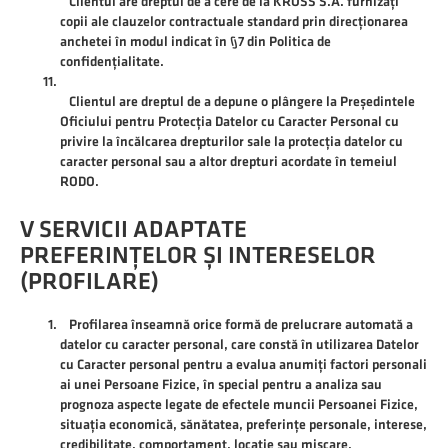
Clientul are dreptul de a cere de la KROSS S.A. furnizați
copii ale clauzelor contractuale standard prin direcționarea
anchetei în modul indicat în §7 din Politica de
confidențialitate.
Clientul are dreptul de a depune o plângere la Președintele
Oficiului pentru Protecția Datelor cu Caracter Personal cu
privire la încălcarea drepturilor sale la protecția datelor cu
caracter personal sau a altor drepturi acordate în temeiul
RODO.
V SERVICII ADAPTATE
PREFERINȚELOR ȘI INTERESELOR
(PROFILARE)
Profilarea înseamnă orice formă de prelucrare automată a
datelor cu caracter personal, care constă în utilizarea Datelor
cu Caracter personal pentru a evalua anumiți factori personali
ai unei Persoane Fizice, în special pentru a analiza sau
prognoza aspecte legate de efectele muncii Persoanei Fizice,
situația economică, sănătatea, preferințe personale, interese,
credibilitate, comportament, locație sau mișcare.