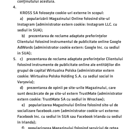
conținutului acestuia.
KROSS SA folosește cookie-uri externe în scopul:
a) popularizării Magazinului Online folosind site-ul
Instagram (administrator extern cookie: Instagram LLC. cu
sediul în SUA);
b) prezentarea de reclame adaptate preferințelor
Clientului folosind instrumentul de publicitate online Google
AdWords (administrator cookie extern: Google Inc. cu sediul
in SUA);
c) prezentarea de reclame adaptate preferințelor Clientului
folosind instrumente de publicitate online ale entităților din
grupul de capital Wirtualna Polska (administrator extern
cookie: Wirtualna Polska Holding S.A. cu sediul social în
Varșovia);
d) prezentarea de opinii pe site-urile Magazinului, care
sunt descărcate de pe site-ul extern TrustMate (administrator
extern cookie: TrustMate SA cu sediul în Wrocław);
e) popularizarea Magazinului Online folosind site-ul de
socializare facebook.com (administrator cookie-uri externe:
Facebook Inc. cu sediul în SUA sau Facebook Irlanda cu sediul
în Irlanda);
f) popularizarea Magazinului folosind serviciul de rețea