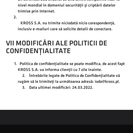
nivel mondial în domeniul securității și criptării datelor
trimise prin Internet.
KROSS S.A. nu trimite niciodată nicio corespondență,
inclusiv e-mailuri care să solicite detalii de conectare.
VII MODIFICĂRI ALE POLITICII DE
CONFIDENȚIALITATE
Politica de confidențialitate se poate modifica, de acest fapt
KROSS S.A. va informa clienții cu 7 zile înainte.
2. Întrebările legate de Politica de Confidențialitate vă
rugăm să le trimiteți la următoarea adresă: iodo@kross.pl.
3. Data ultimei modificări: 24.03.2022.