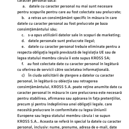
caracter personal dacă:
a. datele cu caracter personal nu mai sunt necesare
pentru scopurile pentru care au fost colectate sau prelucrate;
b. a retras un consimțământ specific în măsura în care
datele cu caracter personal au fost prelucrate pe baza
consimțământului său;
c. s-a opus utilizării datelor sale în scopuri de marketing;
d. datele personale sunt prelucrate ilegal;
e. datele cu caracter personal trebuie eliminate pentru a
respecta obligația legală prevăzută de legislația UE sau de
legea statului membru căruia îi este supus KROSS SA;
f. au fost colectate date cu caracter personal în legătură
cu oferirea de servicii către societatea informațională.
c) În ciuda solicitării de ștergere a datelor cu caracter
personal, în legătură cu obiecția sau retragerea
consimțământului, KROSS S.A. poate reține anumite date cu
caracter personal în măsura în care prelucrarea este necesară
pentru stabilirea, afirmarea sau apărarea în fața pretențiilor,
precum și pentru îndeplinirea unei obligații legale. care
necesită prelucrare în conformitate cu legea Uniunii
Europene sau legea statului membru căruia i se supun
KROSS S.A.. Aceasta se referă în special la datele cu caracter
personal, inclusiv: nume, prenume, adresa de e-mail, date