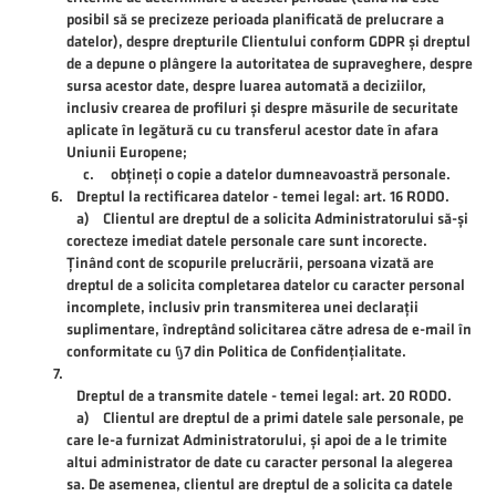
posibil să se precizeze perioada planificată de prelucrare a
datelor), despre drepturile Clientului conform GDPR și dreptul
de a depune o plângere la autoritatea de supraveghere, despre
sursa acestor date, despre luarea automată a deciziilor,
inclusiv crearea de profiluri și despre măsurile de securitate
aplicate în legătură cu cu transferul acestor date în afara
Uniunii Europene;
c. obțineți o copie a datelor dumneavoastră personale.
Dreptul la rectificarea datelor - temei legal: art. 16 RODO.
a) Clientul are dreptul de a solicita Administratorului să-și
corecteze imediat datele personale care sunt incorecte.
Ținând cont de scopurile prelucrării, persoana vizată are
dreptul de a solicita completarea datelor cu caracter personal
incomplete, inclusiv prin transmiterea unei declarații
suplimentare, îndreptând solicitarea către adresa de e-mail în
conformitate cu §7 din Politica de Confidențialitate.
Dreptul de a transmite datele - temei legal: art. 20 RODO.
a) Clientul are dreptul de a primi datele sale personale, pe
care le-a furnizat Administratorului, și apoi de a le trimite
altui administrator de date cu caracter personal la alegerea
sa. De asemenea, clientul are dreptul de a solicita ca datele