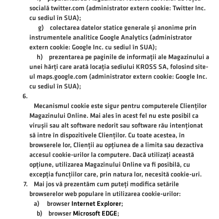
socială twitter.com (administrator extern cookie: Twitter Inc.
cu sediul în SUA);
g) colectarea datelor statice generale și anonime prin
instrumentele analitice Google Analytics (administrator
extern cookie: Google Inc. cu sediul în SUA);
h) prezentarea pe paginile de informații ale Magazinului a
unei hărți care arată locația sediului KROSS SA, folosind site-
ul maps.google.com (administrator extern cookie: Google Inc.
cu sediul în SUA);
Mecanismul cookie este sigur pentru computerele Clienților
Magazinului Online. Mai ales în acest fel nu este posibil ca
virușii sau alt software nedorit sau software rău intenționat
să intre în dispozitivele Clienților. Cu toate acestea, în
browserele lor, Clienții au opțiunea de a limita sau dezactiva
accesul cookie-urilor la computere. Dacă utilizați această
opțiune, utilizarea Magazinului Online va fi posibilă, cu
excepția funcțiilor care, prin natura lor, necesită cookie-uri.
Mai jos vă prezentăm cum puteți modifica setările
browserelor web populare în utilizarea cookie-urilor:
a) browser
Internet Explorer
;
b) browser
Microsoft EDGE
;