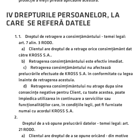
protecție a vieții private aplicabile acestora.
IV DREPTURILE PERSOANELOR, LA
CARE SE REFERĂ DATELE
1. Dreptul de retragere a consimțământului - temei legal:
art. 7 alin. 3 RODO.
a) Clientul are dreptul de a retrage orice consimțământ dat
către KROSS S.A..
b) Retragerea consimțământului este efectiv imediat.
c) Retragerea consimțământului nu afectează
prelucrările efectuate de KROSS S.A. în conformitate cu legea
înainte de retragerea acestuia.
d) Retragerea consimțimântului nu atrage dupa sine
consecințe negative pentru Client, cu toate acestea, poate
împiedica utilizarea in continuare a serviciilor sau
funcționalităților care, in condițiile legii, pot fi furnizate
numai cu acordul KROSS S.A.
Dreptul de a vă opune prelucrării datelor - temei legal: art.
21 RODO.
a) Clientul are dreptul de a se opune oricând - din motive