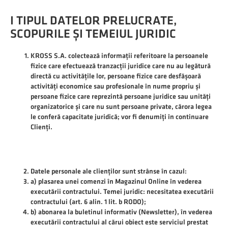
I TIPUL DATELOR PRELUCRATE,
SCOPURILE ȘI TEMEIUL JURIDIC
KROSS S.A. colectează informații referitoare la persoanele
fizice care efectuează tranzacții juridice care nu au legătură
directă cu activitățile lor, persoane fizice care desfășoară
activități economice sau profesionale în nume propriu și
persoane fizice care reprezintă persoane juridice sau unități
organizatorice și care nu sunt persoane private, cărora legea
le conferă capacitate juridică; vor fi denumiți în continuare
Clienți.
Datele personale ale clienților sunt strânse în cazul:
a) plasarea unei comenzi în Magazinul Online în vederea
executării contractului. Temei juridic: necesitatea executării
contractului (art. 6 alin. 1 lit. b RODO);
b) abonarea la buletinul informativ (Newsletter), în vederea
executării contractului al cărui obiect este serviciul prestat