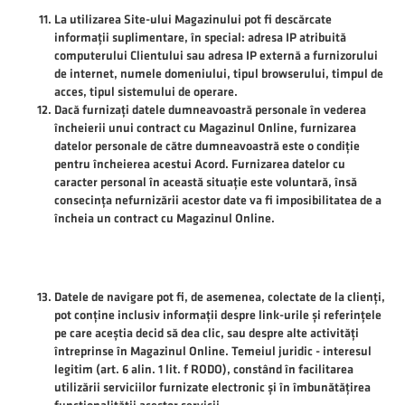
La utilizarea Site-ului Magazinului pot fi descărcate
informații suplimentare, în special: adresa IP atribuită
computerului Clientului sau adresa IP externă a furnizorului
de internet, numele domeniului, tipul browserului, timpul de
acces, tipul sistemului de operare.
Dacă furnizați datele dumneavoastră personale în vederea
încheierii unui contract cu Magazinul Online, furnizarea
datelor personale de către dumneavoastră este o condiție
pentru încheierea acestui Acord. Furnizarea datelor cu
caracter personal în această situație este voluntară, însă
consecința nefurnizării acestor date va fi imposibilitatea de a
încheia un contract cu Magazinul Online.
Datele de navigare pot fi, de asemenea, colectate de la clienți,
pot conține inclusiv informații despre link-urile și referințele
pe care aceștia decid să dea clic, sau despre alte activități
întreprinse în Magazinul Online. Temeiul juridic - interesul
legitim (art. 6 alin. 1 lit. f RODO), constând în facilitarea
utilizării serviciilor furnizate electronic și în îmbunătățirea