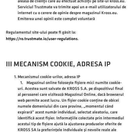
aleasă de clienții care au efectuat achiziții pe site-ul kross.eu.
Serviciul Trustmate va trimite apoi un e-mail utilizatorului de
internet cu o cerere de opinie despre magazinul Kross.eu.
Emiterea unei opinii este complet voluntară
Regulamentul site-ului poate fi găsit la:
https://ro.trustmate.io/user-regulations
.
III MECANISM COOKIE, ADRESA IP
Mecanismul cookie-urilor, adresa IP
1. Magazinul online folosește fișiere mici numite cookie-
uri. Acestea sunt salvate de KROSS S.A. pe dispozitivul final
al persoanei care vizitează Magazinul Online, dacă browserul
web permite acest lucru. Un fișier cookie conține de obicei
numele domeniului din care provine, „momentul când
expirară” acest număr individual, selectat aleatoriu, care
identifică acest fișier. Informațiile colectate prin intermediul
acestui tip de fișiere ajută la ajustarea produselor oferite de
KROSS SA la preferințele individuale și nevoile reale ale