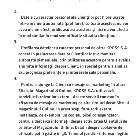
Datele cu caracter personal ale Clienților pot fi prelucrate
într-o manieră automată (profilare), cu toate acestea, nu vor
avea niciun efect juridic asupra acestora și nici nu vor afecta
în mod similar în mod semnificativ situația clienților.
Profilarea datelor cu caracter personal de către KROSS S.A.
constă în prelucrarea datelor Clienților într-o manieră
automată și manuală, prin utilizarea acestora pentru a evalua
anumite informații despre Client, în special pentru a analiza
sau prognoza preferințele și interesele sale personale.
Pentru a ajunge la Client cu mesaje de marketing în afara
Site-ului Magazinului Online, KROSS S.A. utilizează
serviciile furnizorilor externi. Aceste servicii constau în
afișarea de mesaje de marketing pe alte site-uri decât Site-ul
Magazinului Online. În acest scop, furnizorii externi
instalează, de exemplu, un cod sau pixel corespunzător
pentru a descărca informații despre activitatea Clientului de
pe Site-ul Magazinului Online. Detalii despre cookie-urile
utilizate pot fi găsite în §3. Temeiul juridic - interesul legitim