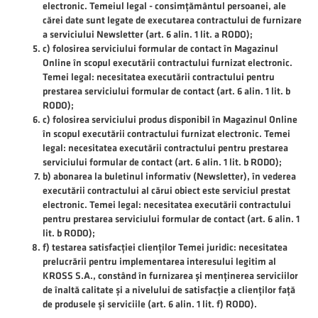
electronic. Temeiul legal - consimțământul persoanei, ale
cărei date sunt legate de executarea contractului de furnizare
a serviciului Newsletter (art. 6 alin. 1 lit. a RODO);
c) folosirea serviciului formular de contact în Magazinul
Online în scopul executării contractului furnizat electronic.
Temei legal: necesitatea executării contractului pentru
prestarea serviciului formular de contact (art. 6 alin. 1 lit. b
RODO);
c) folosirea serviciului produs disponibil în Magazinul Online
în scopul executării contractului furnizat electronic. Temei
legal: necesitatea executării contractului pentru prestarea
serviciului formular de contact (art. 6 alin. 1 lit. b RODO);
b) abonarea la buletinul informativ (Newsletter), în vederea
executării contractului al cărui obiect este serviciul prestat
electronic. Temei legal: necesitatea executării contractului
pentru prestarea serviciului formular de contact (art. 6 alin. 1
lit. b RODO);
f) testarea satisfacției clienților Temei juridic: necesitatea
prelucrării pentru implementarea interesului legitim al
KROSS S.A., constând în furnizarea și menținerea serviciilor
de înaltă calitate și a nivelului de satisfacție a clienților față
de produsele și serviciile (art. 6 alin. 1 lit. f) RODO).