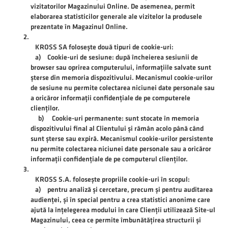
vizitatorilor Magazinului Online. De asemenea, permit
elaborarea statisticilor generale ale vizitelor la produsele
prezentate în Magazinul Online.
KROSS SA folosește două tipuri de cookie-uri:
a) Cookie-uri de sesiune: după încheierea sesiunii de
browser sau oprirea computerului, informațiile salvate sunt
șterse din memoria dispozitivului. Mecanismul cookie-urilor
de sesiune nu permite colectarea niciunei date personale sau
a oricăror informații confidențiale de pe computerele
clienților.
b) Cookie-uri permanente: sunt stocate în memoria
dispozitivului final al Clientului și rămân acolo până când
sunt șterse sau expiră. Mecanismul cookie-urilor persistente
nu permite colectarea niciunei date personale sau a oricăror
informații confidențiale de pe computerul clienților.
KROSS S.A. folosește propriile cookie-uri în scopul:
a) pentru analiză și cercetare, precum și pentru auditarea
audienței, și în special pentru a crea statistici anonime care
ajută la înțelegerea modului în care Clienții utilizează Site-ul
Magazinului, ceea ce permite îmbunătățirea structurii și