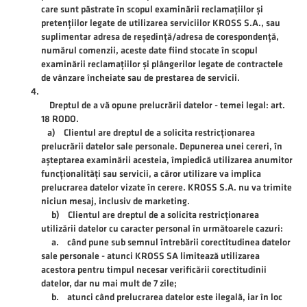
care sunt păstrate în scopul examinării reclamațiilor și
pretențiilor legate de utilizarea serviciilor KROSS S.A., sau
suplimentar adresa de reședință/adresa de corespondență,
numărul comenzii, aceste date fiind stocate în scopul
examinării reclamațiilor și plângerilor legate de contractele
de vânzare încheiate sau de prestarea de servicii.
Dreptul de a vă opune prelucrării datelor - temei legal: art.
18 RODO.
a) Clientul are dreptul de a solicita restricționarea
prelucrării datelor sale personale. Depunerea unei cereri, în
așteptarea examinării acesteia, împiedică utilizarea anumitor
funcționalități sau servicii, a căror utilizare va implica
prelucrarea datelor vizate în cerere. KROSS S.A. nu va trimite
niciun mesaj, inclusiv de marketing.
b) Clientul are dreptul de a solicita restricționarea
utilizării datelor cu caracter personal în următoarele cazuri:
a. când pune sub semnul întrebării corectitudinea datelor
sale personale - atunci KROSS SA limitează utilizarea
acestora pentru timpul necesar verificării corectitudinii
datelor, dar nu mai mult de 7 zile;
b. atunci când prelucrarea datelor este ilegală, iar în loc