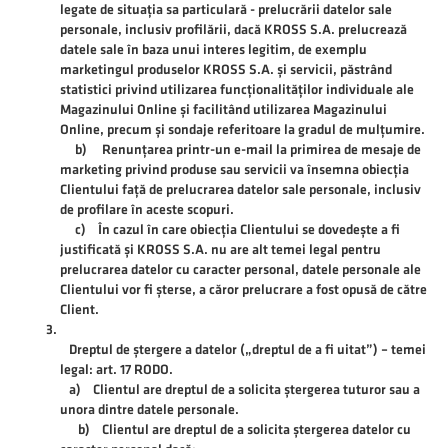
legate de situația sa particulară - prelucrării datelor sale
personale, inclusiv profilării, dacă KROSS S.A. prelucrează
datele sale în baza unui interes legitim, de exemplu
marketingul produselor KROSS S.A. și servicii, păstrând
statistici privind utilizarea funcționalităților individuale ale
Magazinului Online și facilitând utilizarea Magazinului
Online, precum și sondaje referitoare la gradul de mulțumire.
b) Renunțarea printr-un e-mail la primirea de mesaje de
marketing privind produse sau servicii va însemna obiecția
Clientului față de prelucrarea datelor sale personale, inclusiv
de profilare în aceste scopuri.
c) În cazul în care obiecția Clientului se dovedește a fi
justificată și KROSS S.A. nu are alt temei legal pentru
prelucrarea datelor cu caracter personal, datele personale ale
Clientului vor fi șterse, a căror prelucrare a fost opusă de către
Client.
Dreptul de ștergere a datelor („dreptul de a fi uitat”) – temei
legal: art. 17 RODO.
a) Clientul are dreptul de a solicita ștergerea tuturor sau a
unora dintre datele personale.
b) Clientul are dreptul de a solicita ștergerea datelor cu