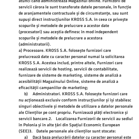
atunci când administrează Magazinul online. Furnizorii de
servicii cărora le sunt transferate datele personale, în funcție
de aranjamentele contractuale și de circumstanțe, sau sunt
supuși direct instrucțiunilor KROSS S.A. în ceea ce privește
scopurile și metodele de prelucrare a acestor date
(procesatori) sau aceștia definesc în mod independent
scopurile și metodele de prelucrare a acestora
(administratorii).
a) Procesoare. KROSS S.A. folosește furnizori care
prelucrează date cu caracter personal numai la solicitarea
KROSS S.A. Acestea includ, printre altele, Furnizori care
realizează servicii de hosting, servicii de contabilitate,
furnizare de sisteme de marketing, sisteme de analiză a
acesibilității Magazinului Online, sisteme de analiză a
eficacității campaniilor de marketing;
b) Administratori. KROSS S.A. folosește furnizori care
nu acționează exclusiv conform instrucțiunilor și își stabilesc
singuri obiectivele și metodele de utilizare a datelor personale
ale Clienților pe cont propriu. Furnizează plăți electronice și
servicii bancare.2. Localizarea Furnizorii de servicii au sediul
în Polonia și în alte țări din Spațiul Economic European
(SEE)3. Datele personale ale clienților sunt stocate:
a) Dacă baza prelucrării datelor cu caracter personal este