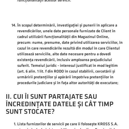
funcționalității acestor servicii.
În scopul determinării, investigației și punerii în aplicare a
revendicărilor, unele date personale furnizate de Client în
cadrul utilizării funcționalității din Magazinul Online,
precum: nume, prenume, date privind utilizarea serviciilor, în
cazul în care revendicările rezultă din modul în care Clientul
utilizează serviciile, alte date necesare pentru a dovedi
existența revendicării, inclusiv amploarea prejudiciului
suferit. Temeiul juridic - interesul justificat în mod legitim
(art. 6 alin. 1 lit. f din RODO în cazul stabilirii, cercetării și
urmăririi pretențiilor și apărării împotriva pretențiilor în
procedurile judiciare și în fața altor autorități de executare;
II. CUI ÎI SUNT PARTAJATE SAU
ÎNCREDINȚATE DATELE ȘI CÂT TIMP
SUNT STOCATE?
Lista furnizorilor de servicii pe care îi folosește KROSS S.A.