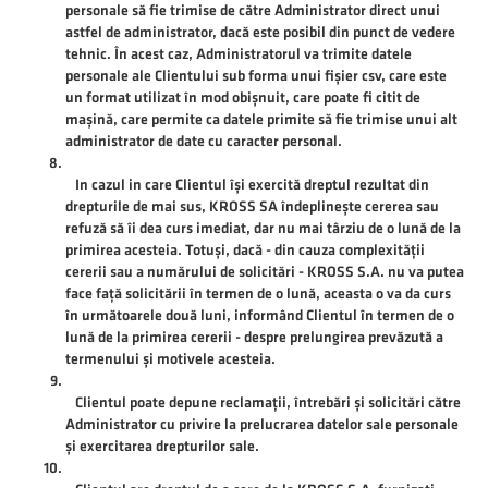
personale să fie trimise de către Administrator direct unui
astfel de administrator, dacă este posibil din punct de vedere
tehnic. În acest caz, Administratorul va trimite datele
personale ale Clientului sub forma unui fișier csv, care este
un format utilizat în mod obișnuit, care poate fi citit de
mașină, care permite ca datele primite să fie trimise unui alt
administrator de date cu caracter personal.
In cazul in care Clientul își exercită dreptul rezultat din
drepturile de mai sus, KROSS SA îndeplinește cererea sau
refuză să îi dea curs imediat, dar nu mai târziu de o lună de la
primirea acesteia. Totuși, dacă - din cauza complexității
cererii sau a numărului de solicitări - KROSS S.A. nu va putea
face față solicitării în termen de o lună, aceasta o va da curs
în următoarele două luni, informând Clientul în termen de o
lună de la primirea cererii - despre prelungirea prevăzută a
termenului și motivele acesteia.
Clientul poate depune reclamații, întrebări și solicitări către
Administrator cu privire la prelucrarea datelor sale personale
și exercitarea drepturilor sale.