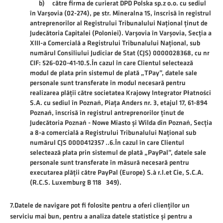
b) către firma de curierat DPD Polska sp.z o.o. cu sediul
în Varşovia (02-274), pe str. Mineralna 15, înscrisă în registrul
antreprenorilor al Registrului Tribunalului Național ținut de
Judecătoria Capitalei (Poloniei). Varșovia în Varșovia, Secția a
XIII-a Comercială a Registrului Tribunalului Național, sub
numărul Consiliului Judiciar de Stat (CJS) 0000028368, cu nr
CIF: 526-020-41-10.5.În cazul în care Clientul selectează
modul de plata prin sistemul de plată „TPay”, datele sale
personale sunt transferate în modul necesară pentru
realizarea plății către societatea Krajowy Integrator Płatności
S.A. cu sediul în Poznań, Piața Anders nr. 3, etajul 17, 61-894
Poznań, înscrisă în registrul antreprenorilor ținut de
Judecătoria Poznań - Nowe Miasto și Wilda din Poznań, Secția
a 8-a comercială a Registrului Tribunalului Național sub
numărul CJS 0000412357 ..6.În cazul în care Clientul
selectează plata prin sistemul de plată „PayPal”, datele sale
personale sunt transferate în măsură necesară pentru
executarea plăţii către PayPal (Europe) S.à r.l.et Cie, S.C.A.
(R.C.S. Luxemburg B 118 349).
7.Datele de navigare pot fi folosite pentru a oferi clienților un
serviciu mai bun, pentru a analiza datele statistice și pentru a