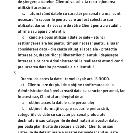
de ștergere a datelor, Clientul va solicita restricționarea
utilizării acestora;
c. atunci când datele cu caracter personal nu mai sunt
necesare în scopurile pentru care au fost colectate sau
utilizate, dar sunt necesare de către Client pentru a stabili,
afirma sau apăra pretenții;
d. când s-a opus utilizării datelor sale - atunci
restrângerea are loc pentru timpul necesar pentru a lua în
considerare dacă - din cauza situației speciale - protecția
intereselor, drepturilor și libertăților clientului depășește
interesele pe care Administratorul le realizează atunci când
prelucrarea datelor personale ale clientului.
Dreptul de acces la date - temei legal: art. 15 RODO.
a) Clientul are dreptul de a obține confirmarea de la
Administrator dacă prelucrează date cu caracter personal, iar
în acest caz, Clientul are dreptul de a:
a. obține acces la datele sale personale;
b. obține informații despre scopurile prelucrării,
categoriile de date cu caracter personal prelucrate,
destinatarii sau categoriile de destinatari ai acestor date,
perioada planificată de stocare a datelor Clientului sau
criteriile de determinare a acestei perioade (când nu este