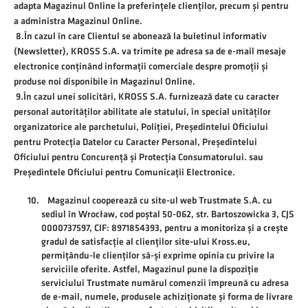
adapta Magazinul Online la preferințele clienților, precum și pentru
a administra Magazinul Online.
8.În cazul în care Clientul se abonează la buletinul informativ
(Newsletter), KROSS S.A. va trimite pe adresa sa de e-mail mesaje
electronice conținând informații comerciale despre promoții și
produse noi disponibile in Magazinul Online.
9.În cazul unei solicitări, KROSS S.A. furnizează date cu caracter
personal autorităților abilitate ale statului, în special unităților
organizatorice ale parchetului, Poliției, Președintelui Oficiului
pentru Protecția Datelor cu Caracter Personal, Președintelui
Oficiului pentru Concurență și Protecția Consumatorului. sau
Președintele Oficiului pentru Comunicații Electronice.
Magazinul cooperează cu site-ul web Trustmate S.A. cu
sediul în Wrocław, cod poștal 50-062, str. Bartoszowicka 3, CJS
0000737597, CIF: 8971854393, pentru a monitoriza și a crește
gradul de satisfacție al clienților site-ului Kross.eu,
permițându-le clienților să-și exprime opinia cu privire la
serviciile oferite. Astfel, Magazinul pune la dispoziție
serviciului Trustmate numărul comenzii împreună cu adresa
de e-mail, numele, produsele achiziționate și forma de livrare