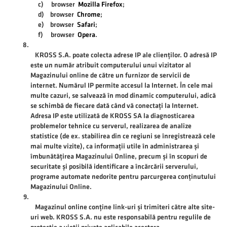
c) browser
Mozilla Firefox
;
d) browser
Chrome
;
e) browser
Safari
;
f) browser
Opera
.
KROSS S.A. poate colecta adrese IP ale clienților. O adresă IP
este un număr atribuit computerului unui vizitator al
Magazinului online de către un furnizor de servicii de
internet. Numărul IP permite accesul la Internet. În cele mai
multe cazuri, se salvează în mod dinamic computerului, adică
se schimbă de fiecare dată când vă conectați la Internet.
Adresa IP este utilizată de KROSS SA la diagnosticarea
problemelor tehnice cu serverul, realizarea de analize
statistice (de ex. stabilirea din ce regiuni se înregistrează cele
mai multe vizite), ca informații utile în administrarea și
îmbunătățirea Magazinului Online, precum și în scopuri de
securitate și posibilă identificare a încărcării serverului,
programe automate nedorite pentru parcurgerea conținutului
Magazinului Online.
Magazinul online conține link-uri și trimiteri către alte site-
uri web. KROSS S.A. nu este responsabilă pentru regulile de