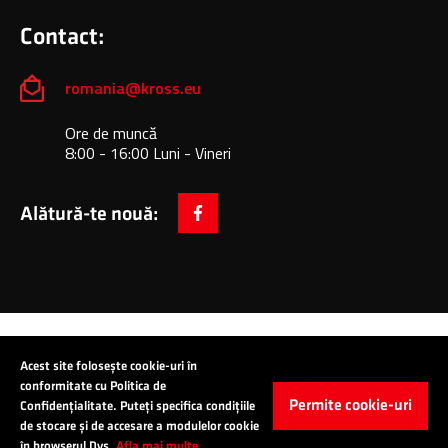
Contact:
romania@kross.eu
Ore de muncă
8:00 - 16:00 Luni - Vineri
Alătură-te nouă:
facebook
Copyright © 2024 All Rights Reserved: KROSS S.A.
Acest site folosește cookie-uri în
conformitate cu Politica de
Permite cookie-uri
Confidențialitate. Puteți specifica condițiile
de stocare și de accesare a modulelor cookie
în browserul Dvs.
Afla mai multe.