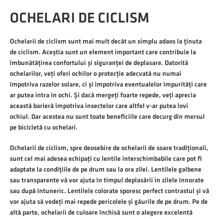
OCHELARI DE CICLISM
Ochelarii de ciclism sunt mai mult decât un simplu adaos la ținuta
de ciclism. Aceștia sunt un element important care contribuie la
îmbunătățirea confortului și siguranței de deplasare. Datorită
ochelarilor, veți oferi ochilor o protecție adecvată nu numai
împotriva razelor solare, ci și împotriva eventualelor impurități care
ar putea intra în ochi. Și dacă mergeți foarte repede, veți aprecia
această barieră împotriva insectelor care altfel v-ar putea lovi
ochiul. Dar acestea nu sunt toate beneficiile care decurg din mersul
pe bicicletă cu ochelari.
Ochelarii de ciclism, spre deosebire de ochelarii de soare tradiționali,
sunt cel mai adesea echipați cu lentile interschimbabile care pot fi
adaptate la condițiile de pe drum sau la ora zilei. Lentilele galbene
sau transparente vă vor ajuta în timpul deplasării în zilele înnorate
sau după întuneric. Lentilele colorate sporesc perfect contrastul și vă
vor ajuta să vedeți mai repede pericolele și găurile de pe drum. Pe de
altă parte, ochelarii de culoare închisă sunt o alegere excelentă