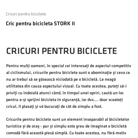
Cricuri pentru biciclete
Cric pentru bicicleta STORK II
CRICURI PENTRU BICICLETE
Pentru mulți oameni, în special cei interesați de aspectul competitiv
al ciclismului, cricurile pentru biciclete sunt o abominație și ceva ce
nu ar trebui să se găsească niciodată pe o bicicletă. Le neagă
utilitatea din cauza aspectului vizual. Cu toate acestea, puteți să-i
priviți cu îndoială atunci când, în timpul unei opriri, caută un loc
pentru a-și sprijini bicicleta în siguranță, iar dvs.… doar scoateți
cricul, îl plasați și vă bucurați de cât de simplu a fost.
Cricurile pentru biciclete sunt un element inseparabil al bicicletelor
turistice și de oraș - pur și simplu este greu de imaginat o bicicletă
comodă fără această piesă simplă. Cu toate acestea, nu fără motiv