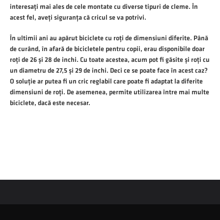
interesați mai ales de cele montate cu diverse tipuri de cleme. În
acest fel, aveți siguranța că cricul se va potrivi.
În ultimii ani au apărut biciclete cu roți de dimensiuni diferite. Până
de curând, în afară de bicicletele pentru copii, erau disponibile doar
roți de 26 și 28 de inchi. Cu toate acestea, acum pot fi găsite și roți cu
un diametru de 27,5 și 29 de inchi. Deci ce se poate face în acest caz?
O soluție ar putea fi un cric reglabil care poate fi adaptat la diferite
dimensiuni de roți. De asemenea, permite utilizarea între mai multe
biciclete, dacă este necesar.