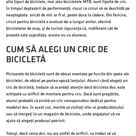
alte tipuri de biciclete, mai ales bicicletele MTB, sunt lipsite de cric.
În timpul deplasării de performanță, riscul ca cricul să se deschidă pe
neașteptate, oricât de mic ar fi el, poate duce la cădere. Din fericire,
cricul pentru bicicletă a evoluat de-a lungul anilor, oferind
bicicletelor de oraș, și de turism siguranța că, indiferent cât de
proastă este suprafața, acesta nu va aluneca.
CUM SĂ ALEGI UN CRIC DE
BICICLETĂ
Picioarele de bicicletă sunt de obicei montate pe furcile din spate ale
bicicletei, de obicei pe partea opusă lanțului. Atunci când alegeți un
cric de bicicletă, trebuie să acordați atenție dacă bicicleta dvs. este
echipată cu orificii de montare pentru cric. Dacă sunt pregătite,
atunci probabil că există un cric corespunzător dedicat pentru
modelul dvs. În acest caz, merită să vizitați site-ul producătorului
sau să mergeți la un magazin de biciclete, unde angajatul vă va
ajuta să alegeți produsul potrivit.
Totuși, dacă rama dvs. nu are astfel de orificii, va trebui să vă