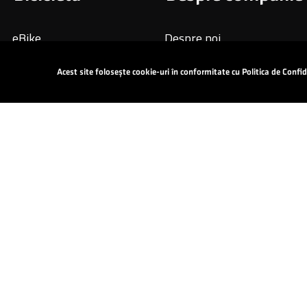
eBike
Despre noi
De munte
Blog
Acest site folosește cookie-uri în conformitate cu Politica de Confid
Rutiere
Urbane
Turistice
De damă
Junior
Copyright © 2024 All Rights Reserved: KROSS S.A.