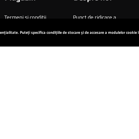
Termeni și condiții
Punct de ridicare a
bicicletelor
Politica de Confidențialitate
ențialitate. Puteți specifica condițiile de stocare și de accesare a modulelor cookie
Returnări
Garanție
Reclamații
Panou B2B
Cum să cumpărați o biciclet
Panou de servicii B2B