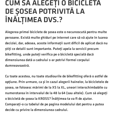
CUM SĂ ALEGEȚI O BICICLETĂ
DE ȘOSEA POTRIVITĂ LA
ÎNĂLȚIMEA DVS.?
Alegerea primei biciclete de șosea este o necunoscută pentru multe
persoane. Există multe ghiduri pe internet care să vă ajute în luarea
deciziei, dar, adesea, aceste informații sunt dificil de aplicat dacă nu
știți ce detalii sunt importante. Puteți apela la servicii precum
bikefitting, unde puteți verifica pe o bicicletă specială dacă
dimensiunea dată a cadrului s-ar potrivi formei corpului
dumneavoastră.
Cu toate acestea, nu toate studiourile de bikefitting oferă o astfel de
opțiune. Prin urmare, ca și în cazul alegerii hainelor, la bicicletele de
șosea, se folosesc mărimi de la XS la XL, uneori interschimbabile cu
numerotarea în intervalul de la 48 la 64 (sau altele). Cum să alegeți
o bicicletă de șosea la KROSS? Înălțimea ta va fi de ajutor.
Comparați-o cu tabelul de pe pagina modelului dat pentru a putea
decide cu privire la dimensiunea cadrului.