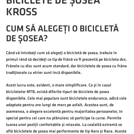
BICICLETE DE ȘOSEA
KROSS
CUM SĂ ALEGEȚI O BICICLETĂ
DE ȘOSEA?
Când vă întrebați cum să alegeți o bicicletă de șosea, trebuie în
primul rând să decideți ce tip de frână va fi prezentă pe bicicleta dvs.
Frânele cu disc sunt acum standard, dar bicicletele de șosea cu frâne
tradiționale cu etrier sunt încă disponibile.
Acest lucru este, evident, o mare simplificare. Ca și în cazul
bicicletelor MTB, există diferite tipuri de biciclete de șosea
disponibile. Cele mai populare sunt bicicletele endurance, adică cele
adaptate pentru ore lungi de mers pe asfalt. Acestea sunt, de
asemenea, o alegere excelentă pentru majoritatea persoanelor, în
special pentru cei care nu plănuiesc să participe la curse. Permite
luarea unei poziții confortabile și relaxate. La cealaltă extremă se
află bicicletele de șosea mai performante de tip Aero și Race. Aceste