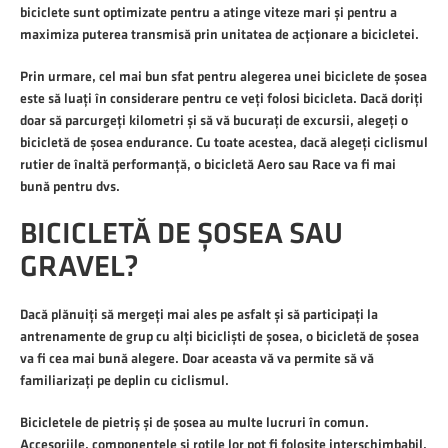
biciclete sunt optimizate pentru a atinge viteze mari și pentru a
maximiza puterea transmisă prin unitatea de acționare a bicicletei.
Prin urmare, cel mai bun sfat pentru alegerea unei biciclete de șosea
este să luați în considerare pentru ce veți folosi bicicleta. Dacă doriți
doar să parcurgeți kilometri și să vă bucurați de excursii, alegeți o
bicicletă de șosea endurance. Cu toate acestea, dacă alegeți ciclismul
rutier de înaltă performanță, o bicicletă Aero sau Race va fi mai
bună pentru dvs.
BICICLETĂ DE ȘOSEA SAU
GRAVEL?
Dacă plănuiți să mergeți mai ales pe asfalt și să participați la
antrenamente de grup cu alți bicicliști de șosea, o bicicletă de șosea
va fi cea mai bună alegere. Doar aceasta vă va permite să vă
familiarizați pe deplin cu ciclismul.
Bicicletele de pietriș și de șosea au multe lucruri în comun.
Accesoriile, componentele și roțile lor pot fi folosite interschimbabil.