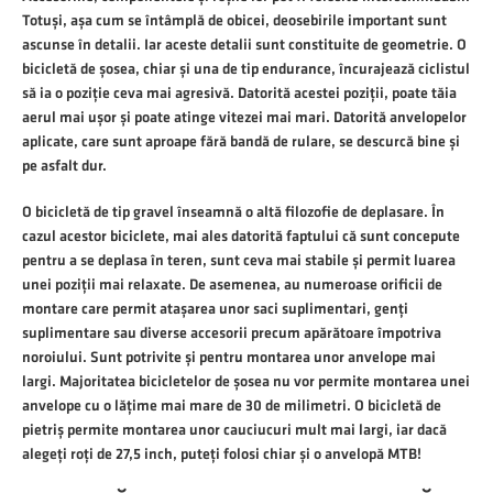
Totuși, așa cum se întâmplă de obicei, deosebirile important sunt
ascunse în detalii. Iar aceste detalii sunt constituite de geometrie. O
bicicletă de șosea, chiar și una de tip endurance, încurajează ciclistul
să ia o poziție ceva mai agresivă. Datorită acestei poziții, poate tăia
aerul mai ușor și poate atinge vitezei mai mari. Datorită anvelopelor
aplicate, care sunt aproape fără bandă de rulare, se descurcă bine și
pe asfalt dur.
O bicicletă de tip gravel înseamnă o altă filozofie de deplasare. În
cazul acestor biciclete, mai ales datorită faptului că sunt concepute
pentru a se deplasa în teren, sunt ceva mai stabile și permit luarea
unei poziții mai relaxate. De asemenea, au numeroase orificii de
montare care permit atașarea unor saci suplimentari, genți
suplimentare sau diverse accesorii precum apărătoare împotriva
noroiului. Sunt potrivite și pentru montarea unor anvelope mai
largi. Majoritatea bicicletelor de șosea nu vor permite montarea unei
anvelope cu o lățime mai mare de 30 de milimetri. O bicicletă de
pietriș permite montarea unor cauciucuri mult mai largi, iar dacă
alegeți roți de 27,5 inch, puteți folosi chiar și o anvelopă MTB!