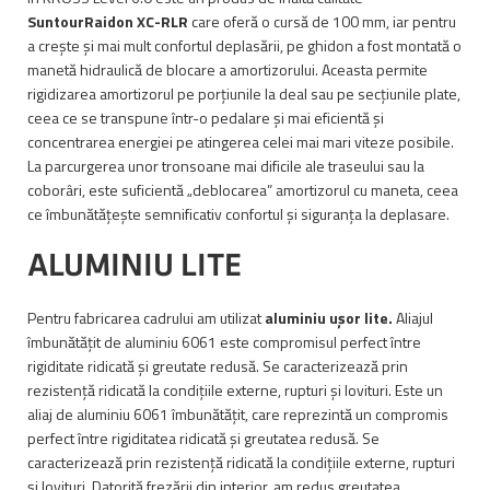
SuntourRaidon XC-RLR
care oferă o cursă de 100 mm, iar pentru
a crește și mai mult confortul deplasării, pe ghidon a fost montată o
manetă hidraulică de blocare a amortizorului. Aceasta permite
rigidizarea amortizorul pe porțiunile la deal sau pe secțiunile plate,
ceea ce se transpune într-o pedalare și mai eficientă și
concentrarea energiei pe atingerea celei mai mari viteze posibile.
La parcurgerea unor tronsoane mai dificile ale traseului sau la
coborâri, este suficientă „deblocarea” amortizorul cu maneta, ceea
ce îmbunătățește semnificativ confortul și siguranța la deplasare.
ALUMINIU LITE
Pentru fabricarea cadrului am utilizat
aluminiu ușor lite.
Aliajul
îmbunătățit de aluminiu 6061 este compromisul perfect între
rigiditate ridicată și greutate redusă. Se caracterizează prin
rezistență ridicată la condițiile externe, rupturi și lovituri. Este un
aliaj de aluminiu 6061 îmbunătățit, care reprezintă un compromis
perfect între rigiditatea ridicată și greutatea redusă. Se
caracterizează prin rezistență ridicată la condițiile externe, rupturi
și lovituri. Datorită frezării din interior, am redus greutatea,