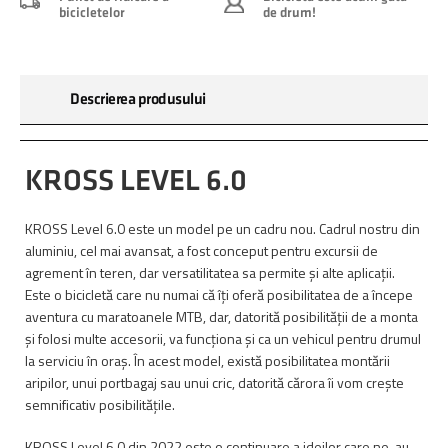
bicicletelor
de drum!
Descrierea produsului
KROSS LEVEL 6.0
KROSS Level 6.0 este un model pe un cadru nou. Cadrul nostru din
aluminiu, cel mai avansat, a fost conceput pentru excursii de
agrement în teren, dar versatilitatea sa permite și alte aplicații.
Este o bicicletă care nu numai că îți oferă posibilitatea de a începe
aventura cu maratoanele MTB, dar, datorită posibilității de a monta
și folosi multe accesorii, va funcționa și ca un vehicul pentru drumul
la serviciu în oraș. În acest model, există posibilitatea montării
aripilor, unui portbagaj sau unui cric, datorită cărora îi vom crește
semnificativ posibilitățile.
KROSS Level 6.0 din 2022 este o continuare a ideilor care ne-au