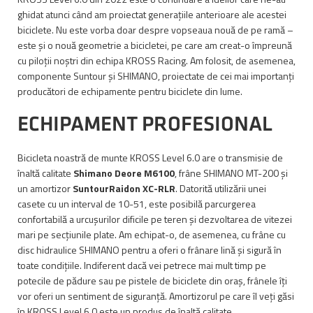
ghidat atunci când am proiectat generațiile anterioare ale acestei
biciclete. Nu este vorba doar despre vopseaua nouă de pe ramă –
este și o nouă geometrie a bicicletei, pe care am creat-o împreună
cu piloții noștri din echipa KROSS Racing. Am folosit, de asemenea,
componente Suntour și SHIMANO, proiectate de cei mai importanți
producători de echipamente pentru biciclete din lume.
ECHIPAMENT PROFESIONAL
Bicicleta noastră de munte KROSS Level 6.0 are o transmisie de
înaltă calitate
Shimano Deore M6100
, frâne SHIMANO MT-200 și
un amortizor
SuntourRaidon XC-RLR
. Datorită utilizării unei
casete cu un interval de 10-51, este posibilă parcurgerea
confortabilă a urcușurilor dificile pe teren și dezvoltarea de vitezei
mari pe secțiunile plate. Am echipat-o, de asemenea, cu frâne cu
disc hidraulice SHIMANO pentru a oferi o frânare lină și sigură în
toate condițiile. Indiferent dacă vei petrece mai mult timp pe
potecile de pădure sau pe pistele de biciclete din oraș, frânele îți
vor oferi un sentiment de siguranță. Amortizorul pe care îl veți găsi
în KROSS Level 6.0 este un produs de înaltă calitate