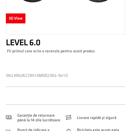
3D View
Skip
LEVEL 6.0
to
the
Fii primul care scrie o recenzie pentru acest produs
beginning
of
0,00 RON
the
images
SKU
KRLV6Z29X16M002365-9410
gallery
Garanție de returnare
Livrare rapidă și sigură
până la 14 zile lucrătoare
Punct de ridicare a
Bicicleta este acum gata