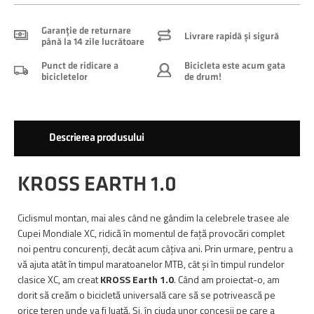
Garanție de returnare
Livrare rapidă și sigură
până la 14 zile lucrătoare
Punct de ridicare a
Bicicleta este acum gata
bicicletelor
de drum!
Descrierea produsului
KROSS EARTH 1.0
Ciclismul montan, mai ales când ne gândim la celebrele trasee ale
Cupei Mondiale XC, ridică în momentul de față provocări complet
noi pentru concurenți, decât acum câțiva ani. Prin urmare, pentru a
vă ajuta atât în timpul maratoanelor MTB, cât și în timpul rundelor
clasice XC, am creat
KROSS Earth 1.0
. Când am proiectat-o, am
dorit să creăm o bicicletă universală care să se potrivească pe
orice teren unde va fi luată. Și, în ciuda unor concesii pe care a