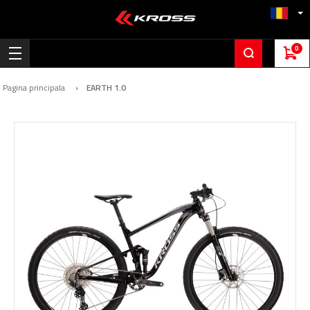
0
Pagina principala
EARTH 1.0
Skip
to
the
end
of
the
images
gallery