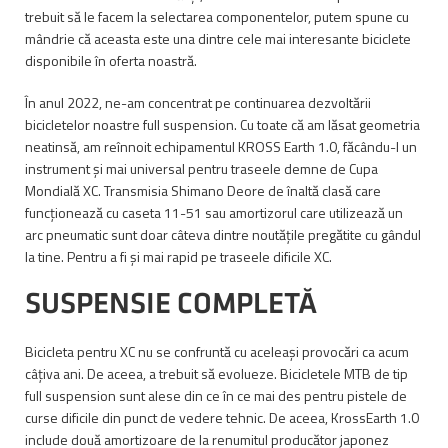
trebuit să le facem la selectarea componentelor, putem spune cu
mândrie că aceasta este una dintre cele mai interesante biciclete
disponibile în oferta noastră.
În anul 2022, ne-am concentrat pe continuarea dezvoltării
bicicletelor noastre full suspension. Cu toate că am lăsat geometria
neatinsă, am reînnoit echipamentul KROSS Earth 1.0, făcându-l un
instrument și mai universal pentru traseele demne de Cupa
Mondială XC. Transmisia Shimano Deore de înaltă clasă care
funcționează cu caseta 11-51 sau amortizorul care utilizează un
arc pneumatic sunt doar câteva dintre noutățile pregătite cu gândul
la tine. Pentru a fi și mai rapid pe traseele dificile XC.
SUSPENSIE COMPLETĂ
Bicicleta pentru XC nu se confruntă cu aceleași provocări ca acum
câțiva ani. De aceea, a trebuit să evolueze. Bicicletele MTB de tip
full suspension sunt alese din ce în ce mai des pentru pistele de
curse dificile din punct de vedere tehnic. De aceea, KrossEarth 1.0
include două amortizoare de la renumitul producător japonez