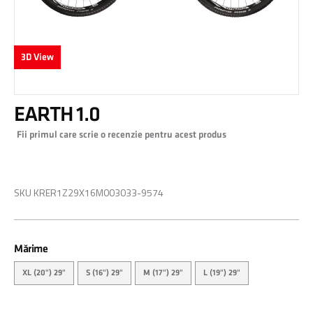
3D View
Skip
EARTH 1.0
to
the
Fii primul care scrie o recenzie pentru acest produs
beginning
of
0,00 RON
the
images
SKU
KRER1Z29X16M003033-9574
gallery
Mărime
XL (20") 29"
S (16") 29"
M (17") 29"
L (19") 29"