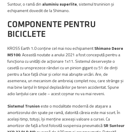
Suntour, o ramă din
aluminiu superlite
, sistemul truninion și
echipament dovedit de la Shimano.
COMPONENTE PENTRU
BICICLETE
KROSS Earth 1.0 conține cel mai nou echipament
Shimano Deore
M5100
. Această noutate a anului 2021 a fost concepută pentru a
funcționa cu unități de acționare 1x11. Sistemul deservește o
casetă cu unsprezece rânduri cu un pinion gigant cu 51 de dinți
pentru a face față chiar și celor mai abrupte urcări. Are, de
asemenea, un mecanism de ambreiaj complet nou, care strânge și
mai bine lanțul în timpul deplasărilor pe teren accidentat. Spune
adio lanțului care cade – acest coșmar nu va mai reveni.
Sistemul Trunion
este o modalitate modernă de atașare a
amortizorului din spate pe ramă, datorită căreia este mai scurt. În
același timp, totuși, își menține aceeași valoare a cursei. Ca
amortizor de față a fost folosită suspensia pneumatică
SR Suntour
XCR 32 RLR AIR
cu cursă de 100 mm și arc pneumatic. Datorită