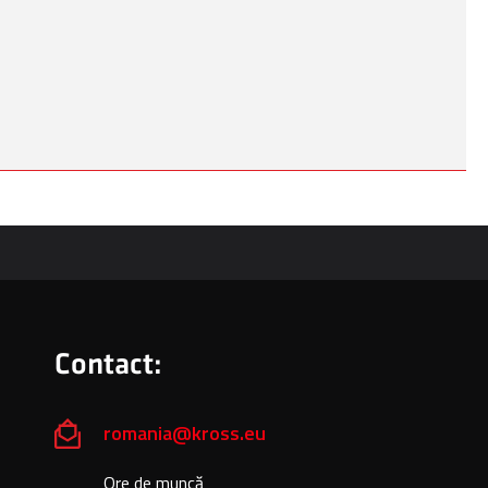
Contact:
romania@kross.eu
Ore de muncă