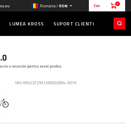
0
ss.eu
Romania /
RON
Cos
LUMEA KROSS
SUPORT CLIENTI
.0
 scrie o recenzie pentru acest produs
RON
SKU
KRLV3Z29X16M002894-9016