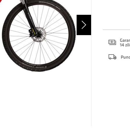
Garan
14 zi
Punct