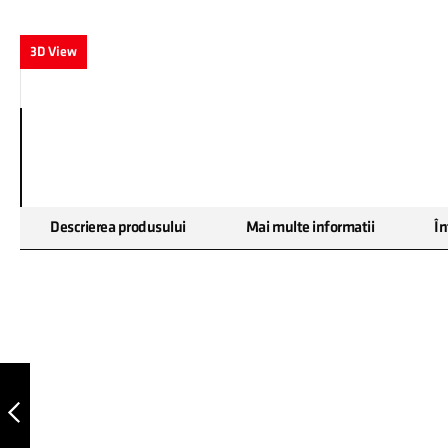
3D View
Skip
Descrierea produsului
Mai multe informatii
În
to
the
beginning
of
the
images
gallery
LEVEL 2.0