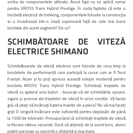
vorba de componentele utilizate. Acest fapt nu se aplică numai
pentru KROSS Trans Hybrid Prestige. În ciuda faptului că este o
bicicletă electrică de trekking, componentele folosite la construcția
ei o încadrează într-o clasă superioară față de cele mai bune
biciclete din acest segment? De ce?
SCHIMBĂTOARE DE VITEZĂ
ELECTRICE SHIMANO
Schimbătoarele de viteză electrice sunt folosite de ceva timp la
bicicletele de performanță care participă la curse cum ar fi Turul
Franței. Acum și tu poți aprecia această soluție modernă pentru
bicicleta KROSS Trans Hybrid Prestige. Schimbați treptele de
viteză cu ajutorul unui buton - bucurați-vă de schimbările ușoare,
sigure și precise ale treptelor de viteză în orice condiții. Vă faceți
griji că uitați să încărcați bateria înainte de a pleca? Nu vă mai faceți
griji! O singură încărcare este suficientă pentru deplasări de până
la 1500 de kilometri. Presupunând că schimbați treptele de viteză
la fiecare câteva secunde. Dacă vă abțineți de la acest lucru, atunci
puteți parcurge cu ușurință o distanță și mai mare.