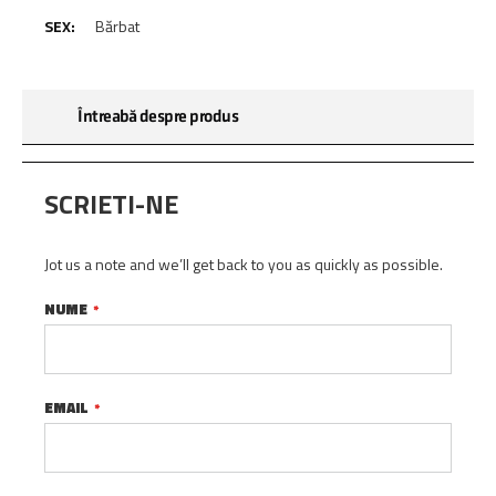
Bărbat
Întreabă despre produs
SCRIETI-NE
Jot us a note and we’ll get back to you as quickly as possible.
NUME
EMAIL