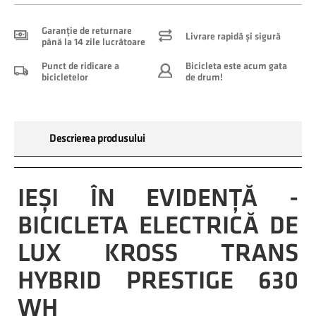
Garanție de returnare
Livrare rapidă și sigură
până la 14 zile lucrătoare
Punct de ridicare a
Bicicleta este acum gata
bicicletelor
de drum!
Descrierea produsului
IEȘI ÎN EVIDENȚĂ -
BICICLETA ELECTRICĂ DE
LUX KROSS TRANS
HYBRID PRESTIGE 630
WH