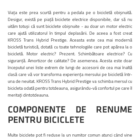
Viața este prea scurtă pentru a pedala pe o bicicletă obișnuită.
Desigur, există pe piață biciclete electrice disponibile, dar să nu
uităm totuși că sunt biciclete obișnuite - au doar un motor electric
care ajută utilizatorul în timpul deplasării. De aceea a fost creat
KROSS Trans Hybrid Prestige. Aceasta este cea mai modernă
bicicletă turistică, dotată cu toate tehnologiile care pot apărea la o
bicicletă. Motor electric? Prezent. Schimbătoare electrice? Cu
siguranță. Amortizor de calitate? De asemenea. Acesta este doar
începutul unei liste extrem de lungi de accesorii de cea mai înaltă
clasă care vă vor transforma experiența mersului pe bicicletă într-
una de neuitat. KROSS Trans Hybrid Prestige va schimba mersul cu
bicicleta odată pentru totdeauna, asigurându-vă confortul pe care îl
meritați dintotdeauna.
COMPONENTE DE RENUME
PENTRU BICICLETE
Multe biciclete pot fi reduse la un numitor comun atunci când vine