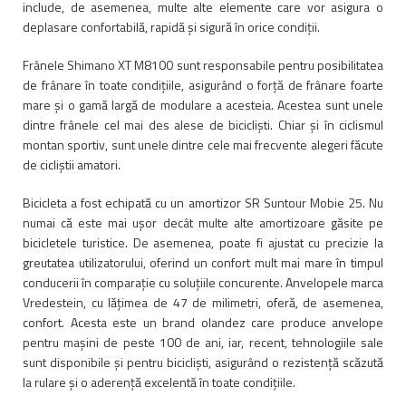
include, de asemenea, multe alte elemente care vor asigura o
deplasare confortabilă, rapidă și sigură în orice condiții.
Frânele Shimano XT M8100 sunt responsabile pentru posibilitatea
de frânare în toate condițiile, asigurând o forță de frânare foarte
mare și o gamă largă de modulare a acesteia. Acestea sunt unele
dintre frânele cel mai des alese de bicicliști. Chiar și în ciclismul
montan sportiv, sunt unele dintre cele mai frecvente alegeri făcute
de cicliștii amatori.
Bicicleta a fost echipată cu un amortizor SR Suntour Mobie 25. Nu
numai că este mai ușor decât multe alte amortizoare găsite pe
bicicletele turistice. De asemenea, poate fi ajustat cu precizie la
greutatea utilizatorului, oferind un confort mult mai mare în timpul
conducerii în comparație cu soluțiile concurente. Anvelopele marca
Vredestein, cu lățimea de 47 de milimetri, oferă, de asemenea,
confort. Acesta este un brand olandez care produce anvelope
pentru mașini de peste 100 de ani, iar, recent, tehnologiile sale
sunt disponibile și pentru bicicliști, asigurând o rezistență scăzută
la rulare și o aderență excelentă în toate condițiile.