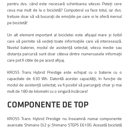
pentru dvs. când este necesară schimbarea vitezei. Puteți cere
ceva mai mult de la o bicicletă? Computerul va face totul, iar dvs.
trebuie doar să vă bucurați de emoțiile pe care vi le oferă mersul
pe bicicletă!
Un alt element important al bicicletei este afișajul mare și lizibil
care vă permite să vedeți toate informațiile care vă interesează.
Nivelul bateriei, modul de asistență selectat, viteza medie sau
distanța parcursă sunt doar câteva dintre numeroasele informații
care pot fi citite de pe acest afișaj.
KROSS Trans Hybrid Prestige este echipat cu o baterie cu o
capacitate de 630 Wh. Datorită acestei capacități, în funcție de
modul de asistență selectat, va fi posibil să parcurgeți chiar și mai
mult de 180 de kilometri cu o singură încărcare!
COMPONENTE DE TOP
KROSS Trans Hybrid Prestige nu înseamnă numai componente
avansate Shimano Di2 și Shimano STEPS E6100. Această bicicletă