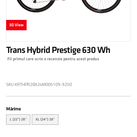
3D View
Skip
Trans Hybrid Prestige 630 Wh
to
the
Fii primul care scrie o recenzie pentru acest produs
beginning
of
0,00 RON
the
images
SKU
KRTHPR28X24M005109-9250
gallery
Mărime
L (22") 28"
XL (24") 28"