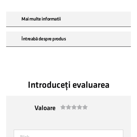
Mai multe informatii
Întreabă despre produs
Introduceți evaluarea
Valoare
1
2
3
4
5
star
stars
stars
stars
stars