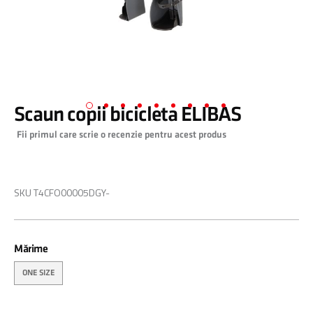
Scaun copii bicicleta ELIBAS
Skip
Fii primul care scrie o recenzie pentru acest produs
to
the
beginning
0,00 RON
of
SKU
T4CFO00005DGY-
the
images
gallery
Mărime
ONE SIZE