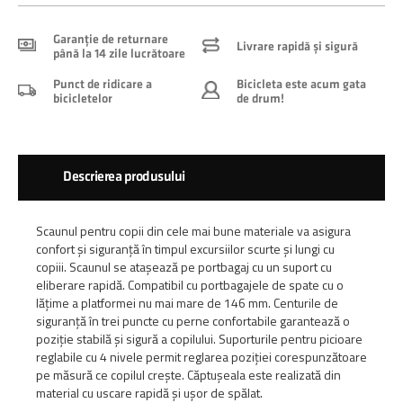
Garanție de returnare
Livrare rapidă și sigură
până la 14 zile lucrătoare
Punct de ridicare a
Bicicleta este acum gata
bicicletelor
de drum!
Descrierea produsului
Scaunul pentru copii din cele mai bune materiale va asigura
confort și siguranță în timpul excursiilor scurte și lungi cu
copiii. Scaunul se atașează pe portbagaj cu un suport cu
eliberare rapidă. Compatibil cu portbagajele de spate cu o
lățime a platformei nu mai mare de 146 mm. Centurile de
siguranță în trei puncte cu perne confortabile garantează o
poziție stabilă și sigură a copilului. Suporturile pentru picioare
reglabile cu 4 nivele permit reglarea poziției corespunzătoare
pe măsură ce copilul crește. Căptușeala este realizată din
material cu uscare rapidă și ușor de spălat.