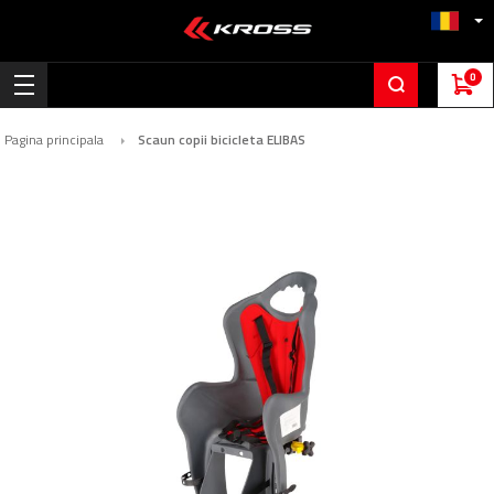
0
Pagina principala
Scaun copii bicicleta ELIBAS
Skip
to
the
end
of
the
images
gallery