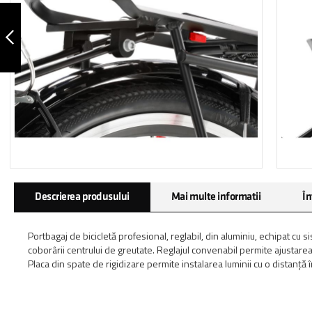
PORTBAGAJ
LIBERTYRACK
CARRY MORE
ANTERIOR
Skip
Descrierea produsului
Mai multe informatii
În
to
the
beginning
Portbagaj de bicicletă profesional, reglabil, din aluminiu, echipat 
of
coborârii centrului de greutate. Reglajul convenabil permite ajustarea l
the
Placa din spate de rigidizare permite instalarea luminii cu o distanț
images
gallery