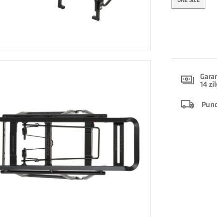
ONE SIZE
Garan
14 zi
Punct