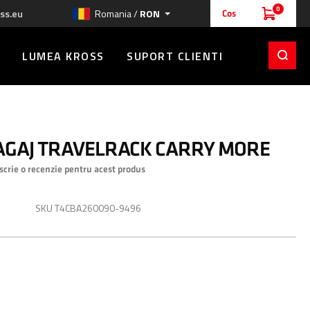
0
ss.eu
Romania /
RON
Cos
LUMEA KROSS
SUPORT CLIENTI
AGAJ TRAVELRACK CARRY MORE
 scrie o recenzie pentru acest produs
RON
SKU
T4CBA260090-9496