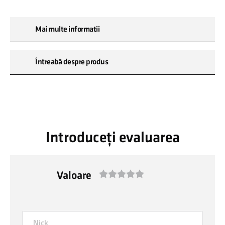
Mai multe informatii
Întreabă despre produs
Introduceți evaluarea
Valoare
1
2
3
4
5
star
stars
stars
stars
stars