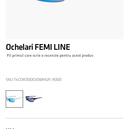
Skip
Ochelari FEMI LINE
to
the
Fii primul care scrie o recenzie pentru acest produs
beginning
of
0,00 RON
the
images
SKU
T4COK000030WHGR-9000
gallery