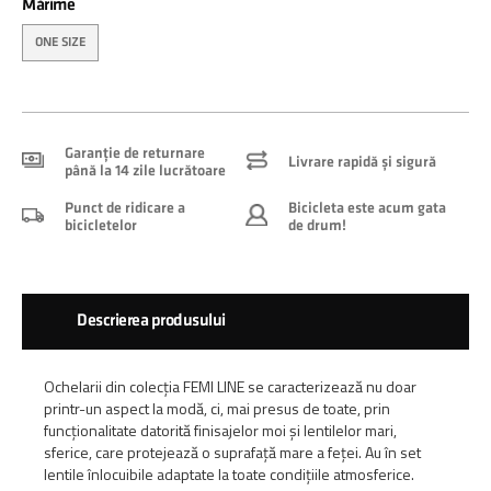
Mărime
ONE SIZE
Garanție de returnare
Livrare rapidă și sigură
până la 14 zile lucrătoare
Punct de ridicare a
Bicicleta este acum gata
bicicletelor
de drum!
Descrierea produsului
Ochelarii din colecția FEMI LINE se caracterizează nu doar
printr-un aspect la modă, ci, mai presus de toate, prin
funcționalitate datorită finisajelor moi și lentilelor mari,
sferice, care protejează o suprafață mare a feței. Au în set
lentile înlocuibile adaptate la toate condițiile atmosferice.