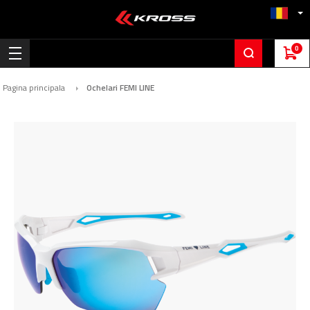
0
Pagina principala
Ochelari FEMI LINE
Skip
to
the
end
of
the
images
gallery