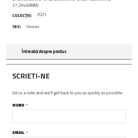
27,2X400MM)
2021
Unisex
Întreabă despre produs
SCRIETI-NE
Jot us a note and we’ll get back to you as quickly as possible.
NUME
EMAIL