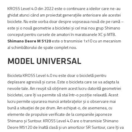
KROSS Level 4.0 din 2022 este o continuare a ideilor care ne-au
ghidat atunci când am proiectat generațiile anterioare ale acestei
biciclete. Nu este vorba doar despre vopseaua nouă de pe ramă –
este și o nouă geometrie a bicicletei și cel mai nou grup Shimano
conceput pentru cursele de amatori în maratoanele XC și MTB.
Shimano Deore M 5120
este o transmisie 1x10 cu un mecanism
al schimbătorului de spate complet nou.
MODEL UNIVERSAL
Bicicleta KROSS Level 4.0 nu este doar o bicicletă pentru
deplasare agresivă și curse. Este o bicicleta care se va adapta la
nevoile tale. Am reușit să obținem acest lucru datorită geometriei
bicicletei, care îți va permite să stai într-o poziție relaxată. Acest
lucru permite ușurarea muncii antebrațelor și o observare mai
bună a situației de pe drum. Am echipat-o, de asemenea, cu
elemente de propulsie verificate de la companiile japoneze
Shimano și Suntour. KROSS Level 4.0 are o transmisie Shimano
Deore M5120 de înaltă clasă și un amortizor SR Suntour, care îți va