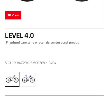
3D View
Skip
LEVEL 4.0
to
the
Fii primul care scrie o recenzie pentru acest produs
beginning
of
0,00 RON
the
images
SKU
KRLV4Z29X16M002897-9404
gallery