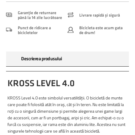
Garanție de returnare
Livrare rapidă și sigură
până la 14 zile lucrătoare
Punct de ridicare a
Bicicleta este acum gata
bicicletelor
de drum!
Descrierea produsului
KROSS LEVEL 4.0
KROSS Level 4.0 este simbolul versatilității. O bicicletă de munte
care poate fi folosită atât în oraș, cât și în teren. Nu este limitată la
roți cu o singură dimensiune și permite alegerea unei game largi
de accesorii, cum ar fi un portbagaj, aripi și cric. Am echipat-o cu o
furcă cu suspensie, iar rama este din aluminiu lite. Acestea nu sunt
singurele tehnologii care se află în această bicicletă.