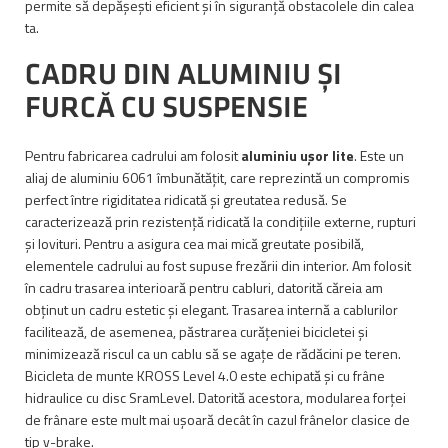
permite să depășești eficient și în siguranță obstacolele din calea
ta.
CADRU DIN ALUMINIU ȘI
FURCĂ CU SUSPENSIE
Pentru fabricarea cadrului am folosit
aluminiu ușor lite
. Este un
aliaj de aluminiu 6061 îmbunătățit, care reprezintă un compromis
perfect între rigiditatea ridicată și greutatea redusă. Se
caracterizează prin rezistență ridicată la condițiile externe, rupturi
și lovituri. Pentru a asigura cea mai mică greutate posibilă,
elementele cadrului au fost supuse frezării din interior. Am folosit
în cadru trasarea interioară pentru cabluri, datorită căreia am
obținut un cadru estetic și elegant. Trasarea internă a cablurilor
facilitează, de asemenea, păstrarea curățeniei bicicletei și
minimizează riscul ca un cablu să se agațe de rădăcini pe teren.
Bicicleta de munte KROSS Level 4.0 este echipată și cu frâne
hidraulice cu disc SramLevel. Datorită acestora, modularea forței
de frânare este mult mai ușoară decât în cazul frânelor clasice de
tip v-brake.