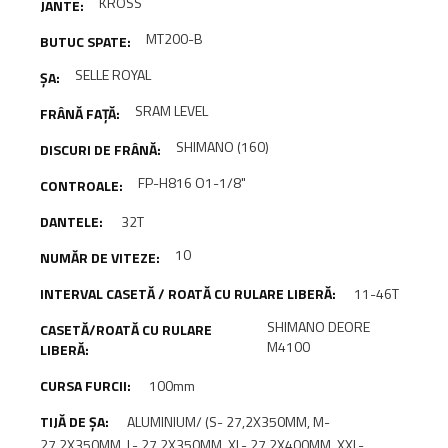
KROSS
MT200-B
SELLE ROYAL
SRAM LEVEL
SHIMANO (160)
FP-H816 O1-1/8"
32T
10
11-46T
SHIMANO DEORE
M4100
100mm
ALUMINIUM/ (S- 27,2X350MM, M-
27,2X350MM, L- 27,2X350MM, XL- 27,2X400MM, XXL-