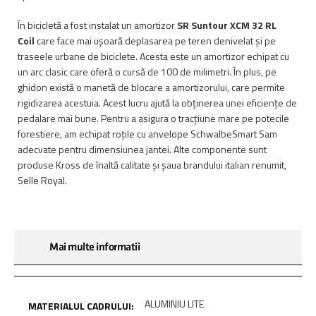
În bicicletă a fost instalat un amortizor
SR Suntour XCM 32 RL
Coil
care face mai ușoară deplasarea pe teren denivelat și pe
traseele urbane de biciclete. Acesta este un amortizor echipat cu
un arc clasic care oferă o cursă de 100 de milimetri. În plus, pe
ghidon există o manetă de blocare a amortizorului, care permite
rigidizarea acestuia. Acest lucru ajută la obținerea unei eficiențe de
pedalare mai bune. Pentru a asigura o tracțiune mare pe potecile
forestiere, am echipat roțile cu anvelope SchwalbeSmart Sam
adecvate pentru dimensiunea jantei. Alte componente sunt
produse Kross de înaltă calitate și șaua brandului italian renumit,
Selle Royal.
Mai multe informatii
ALUMINIU LITE