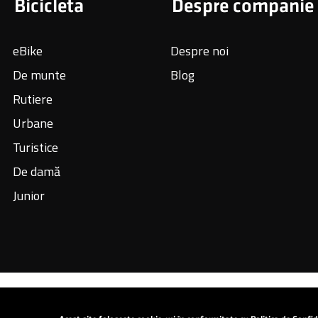
Bicicleta
Despre companie
eBike
Despre noi
De munte
Blog
Rutiere
Urbane
Turistice
De damă
Junior
Copyright © 2024 All Rights Reserved: KROSS S.A.