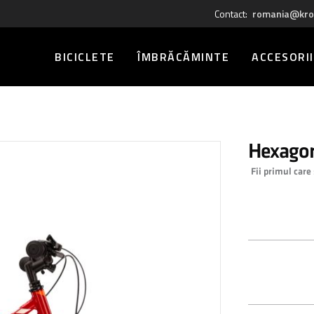
Contact:
romania@kro
BICICLETE
ÎMBRĂCĂMINTE
ACCESORII
Hexagon
Fii primul care
1.199,