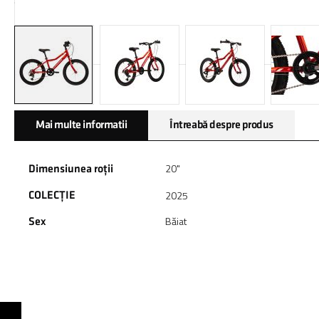
Skip
Mai multe informatii
Întreabă despre produs
to
the
beginning
20"
Dimensiunea roții
of
the
2025
COLECȚIE
images
gallery
Băiat
Sex
HEXAGON MINI 1.0