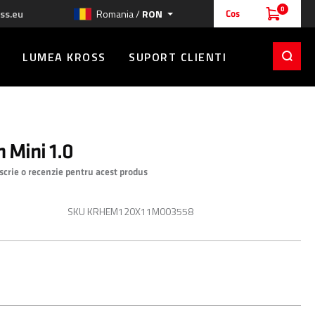
0
ss.eu
Romania /
RON
Cos
LUMEA KROSS
SUPORT CLIENTI
 Mini 1.0
 scrie o recenzie pentru acest produs
00 RON
SKU
KRHEM120X11M003558