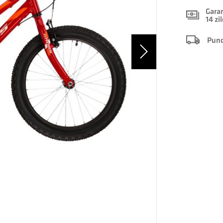
Garan
14 zi
Punct