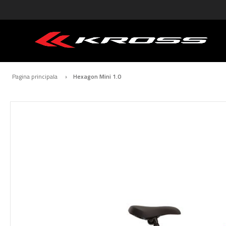
Pagina principala
Hexagon Mini 1.0
Skip
to
the
end
of
the
images
gallery