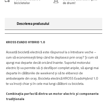
bicicletelor
de drum!
Descrierea produsului
KROSS EVADO HYBRID 1.0
Această bicicletă electrică este răspunsul la o întrebare veche –
cum să economisești timp când te deplasezi prin oraș? Și cum să
ajungi mai departe decât oricând înainte. Suportul motorului
electric îți va permite să-ți desfășori complet aripile, să ajungi mai
departe în călătoriile de weekend și să te eliberezi de
ambuteiajele din oraș. Bicicleta electrică KROSS EvadoHybrid 1.0
te va însoți chiar și în cele mai lungi călătorii cu bicicleta.
Combinația perfectă dintre un motor electric și componente
tradiționale