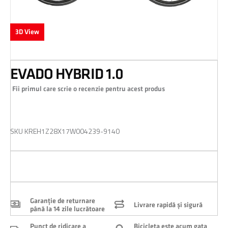
3D View
Skip
EVADO HYBRID 1.0
to
the
Fii primul care scrie o recenzie pentru acest produs
beginning
of
0,00 RON
the
images
SKU
KREH1Z28X17W004239-9140
gallery
Garanție de returnare
Livrare rapidă și sigură
până la 14 zile lucrătoare
Punct de ridicare a
Bicicleta este acum gata