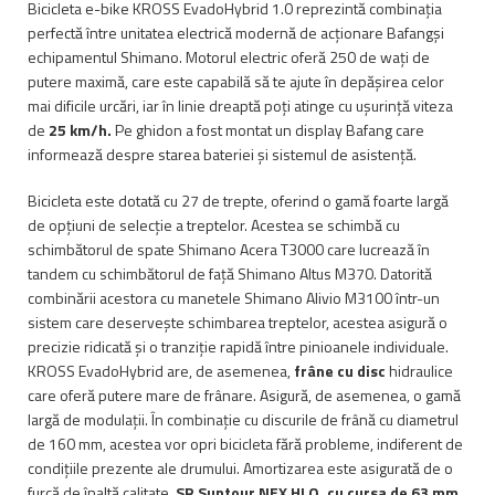
Bicicleta e-bike KROSS EvadoHybrid 1.0 reprezintă combinația
perfectă între unitatea electrică modernă de acționare Bafangși
echipamentul Shimano. Motorul electric oferă 250 de wați de
putere maximă, care este capabilă să te ajute în depășirea celor
mai dificile urcări, iar în linie dreaptă poți atinge cu ușurință viteza
de
25 km/h.
Pe ghidon a fost montat un display Bafang care
informează despre starea bateriei și sistemul de asistență.
Bicicleta este dotată cu 27 de trepte, oferind o gamă foarte largă
de opțiuni de selecție a treptelor. Acestea se schimbă cu
schimbătorul de spate Shimano Acera T3000 care lucrează în
tandem cu schimbătorul de față Shimano Altus M370. Datorită
combinării acestora cu manetele Shimano Alivio M3100 într-un
sistem care deservește schimbarea treptelor, acestea asigură o
precizie ridicată și o tranziție rapidă între pinioanele individuale.
KROSS EvadoHybrid are, de asemenea,
frâne cu disc
hidraulice
care oferă putere mare de frânare. Asigură, de asemenea, o gamă
largă de modulații. În combinație cu discurile de frână cu diametrul
de 160 mm, acestea vor opri bicicleta fără probleme, indiferent de
condițiile prezente ale drumului. Amortizarea este asigurată de o
furcă de înaltă calitate,
SR Suntour NEX HLO, cu cursa de 63 mm
.