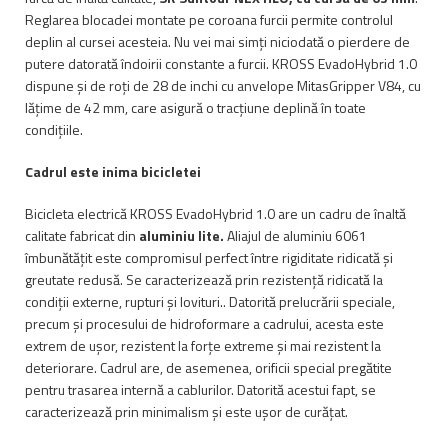
Reglarea blocadei montate pe coroana furcii permite controlul
deplin al cursei acesteia. Nu vei mai simți niciodată o pierdere de
putere datorată îndoirii constante a furcii. KROSS EvadoHybrid 1.0
dispune și de roți de 28 de inchi cu anvelope MitasGripper V84, cu
lățime de 42 mm, care asigură o tracțiune deplină în toate
condițiile.
Cadrul este inima bicicletei
Bicicleta electrică KROSS EvadoHybrid 1.0 are un cadru de înaltă
calitate fabricat din
aluminiu lite.
Aliajul de aluminiu 6061
îmbunătățit este compromisul perfect între rigiditate ridicată și
greutate redusă. Se caracterizează prin rezistență ridicată la
condiții externe, rupturi și lovituri.. Datorită prelucrării speciale,
precum și procesului de hidroformare a cadrului, acesta este
extrem de ușor, rezistent la forțe extreme și mai rezistent la
deteriorare. Cadrul are, de asemenea, orificii special pregătite
pentru trasarea internă a cablurilor. Datorită acestui fapt, se
caracterizează prin minimalism și este ușor de curățat.