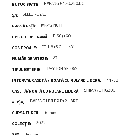
BAFANG G120.250.DC
SELLE ROYAL
JAK-Y2 NUTT
DISC (160)
FP-H816 O1-1/8"
27
PHYLION SF-06S
11-32T
SHIMANO HG200
BAFANG HMI DP E12.UART
63mm
2022
Femeie