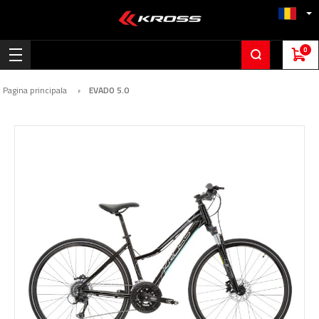
0
Pagina principala
EVADO 5.0
Skip
to
the
end
of
the
images
gallery