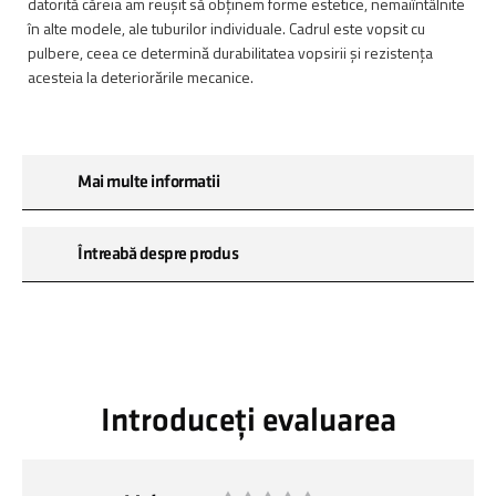
datorită căreia am reușit să obținem forme estetice, nemaiîntâlnite
în alte modele, ale tuburilor individuale. Cadrul este vopsit cu
pulbere, ceea ce determină durabilitatea vopsirii și rezistența
acesteia la deteriorările mecanice.
Mai multe informatii
Întreabă despre produs
Introduceți evaluarea