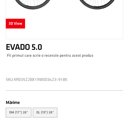
3D View
Skip
EVADO 5.0
to
the
Fii primul care scrie o recenzie pentru acest produs
beginning
of
0,00 RON
the
images
SKU
KREV5Z28X19W003423-9185
gallery
Mărime
DM (17") 28"
DL (19") 28"