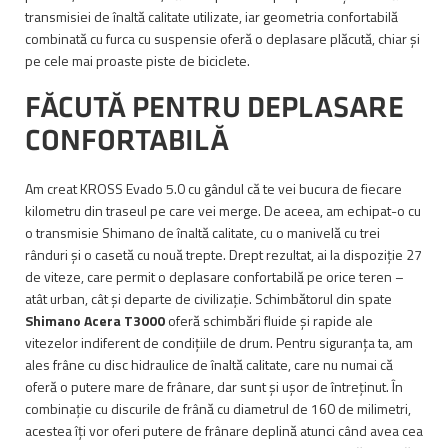
transmisiei de înaltă calitate utilizate, iar geometria confortabilă
combinată cu furca cu suspensie oferă o deplasare plăcută, chiar și
pe cele mai proaste piste de biciclete.
FĂCUTĂ PENTRU DEPLASARE
CONFORTABILĂ
Am creat KROSS Evado 5.0 cu gândul că te vei bucura de fiecare
kilometru din traseul pe care vei merge. De aceea, am echipat-o cu
o transmisie Shimano de înaltă calitate, cu o manivelă cu trei
rânduri și o casetă cu nouă trepte. Drept rezultat, ai la dispoziție 27
de viteze, care permit o deplasare confortabilă pe orice teren –
atât urban, cât și departe de civilizație. Schimbătorul din spate
Shimano Acera T3000
oferă schimbări fluide și rapide ale
vitezelor indiferent de condițiile de drum. Pentru siguranța ta, am
ales frâne cu disc hidraulice de înaltă calitate, care nu numai că
oferă o putere mare de frânare, dar sunt și ușor de întreținut. În
combinație cu discurile de frână cu diametrul de 160 de milimetri,
acestea îți vor oferi putere de frânare deplină atunci când avea cea