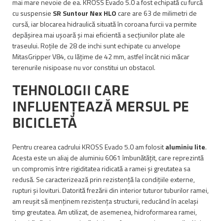
mai mare nevoie de ea. KROSS Evado 5.0 a fost echipată cu furcă
cu suspensie
SR Suntour Nex HLO
care are 63 de milimetri de
cursă, iar blocarea hidraulică situată în coroana furcii va permite
depășirea mai ușoară și mai eficientă a secțiunilor plate ale
traseului. Roțile de 28 de inchi sunt echipate cu anvelope
MitasGripper V84, cu lățime de 42 mm, astfel încât nici măcar
terenurile nisipoase nu vor constitui un obstacol.
TEHNOLOGII CARE
INFLUENȚEAZĂ MERSUL PE
BICICLETĂ
Pentru crearea cadrului KROSS Evado 5.0 am folosit
aluminiu lite
.
Acesta este un aliaj de aluminiu 6061 îmbunătățit, care reprezintă
un compromis între rigiditatea ridicată a ramei și greutatea sa
redusă. Se caracterizează prin rezistență la condițiile externe,
rupturi și lovituri. Datorită frezării din interior tuturor tuburilor ramei,
am reușit să menținem rezistența structurii, reducând în același
timp greutatea. Am utilizat, de asemenea, hidroformarea ramei,