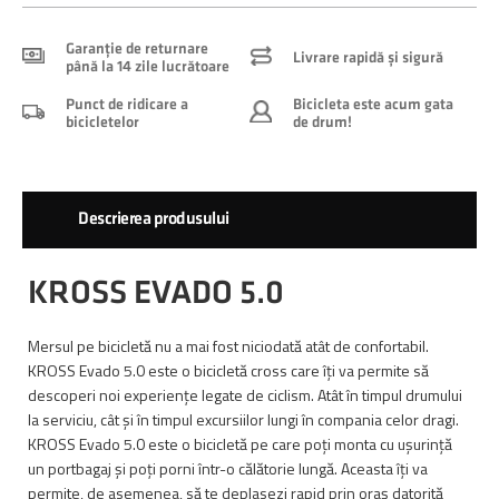
Garanție de returnare
Livrare rapidă și sigură
până la 14 zile lucrătoare
Punct de ridicare a
Bicicleta este acum gata
bicicletelor
de drum!
Descrierea produsului
KROSS EVADO 5.0
Mersul pe bicicletă nu a mai fost niciodată atât de confortabil.
KROSS Evado 5.0 este o bicicletă cross care îți va permite să
descoperi noi experiențe legate de ciclism. Atât în timpul drumului
la serviciu, cât și în timpul excursiilor lungi în compania celor dragi.
KROSS Evado 5.0 este o bicicletă pe care poți monta cu ușurință
un portbagaj și poți porni într-o călătorie lungă. Aceasta îți va
permite, de asemenea, să te deplasezi rapid prin oraș datorită