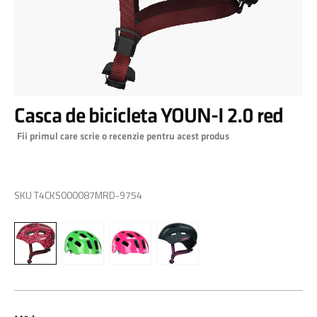
Skip
Casca de bicicleta YOUN-I 2.0 red
to
the
Fii primul care scrie o recenzie pentru acest produs
beginning
of
0,00 RON
the
images
SKU
T4CKS000087MRD-9754
gallery