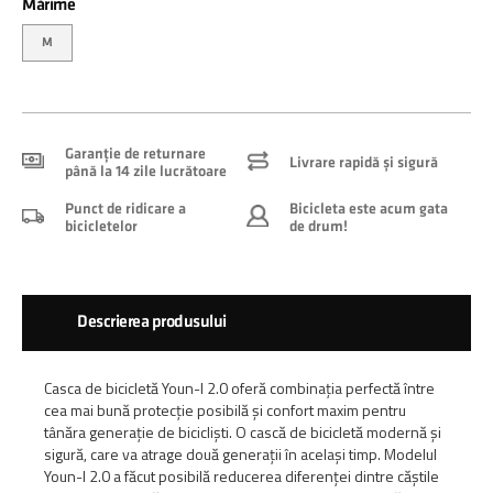
Mărime
M
Garanție de returnare
Livrare rapidă și sigură
până la 14 zile lucrătoare
Punct de ridicare a
Bicicleta este acum gata
bicicletelor
de drum!
Descrierea produsului
Casca de bicicletă Youn-I 2.0 oferă combinația perfectă între
cea mai bună protecție posibilă și confort maxim pentru
tânăra generație de bicicliști. O cască de bicicletă modernă și
sigură, care va atrage două generații în același timp. Modelul
Youn-I 2.0 a făcut posibilă reducerea diferenței dintre căștile