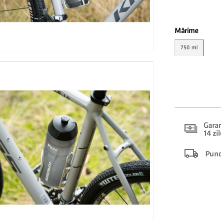
Mărime
750 ml
Garan
14 zi
Punct