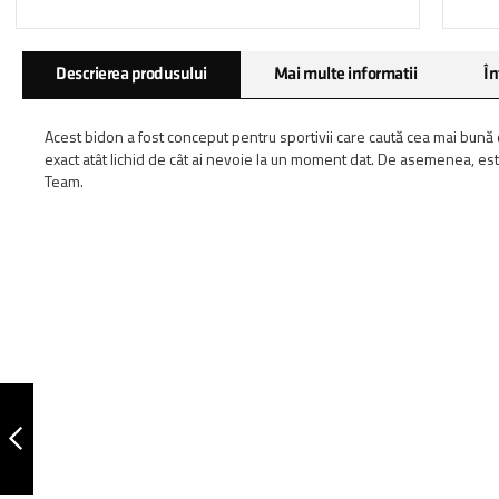
Skip
Descrierea produsului
Mai multe informatii
În
to
the
beginning
Acest bidon a fost conceput pentru sportivii care caută cea mai bună
of
exact atât lichid de cât ai nevoie la un moment dat. De asemenea, es
the
Team.
images
gallery
BIDON PURE 750 ML
ANTERIOR