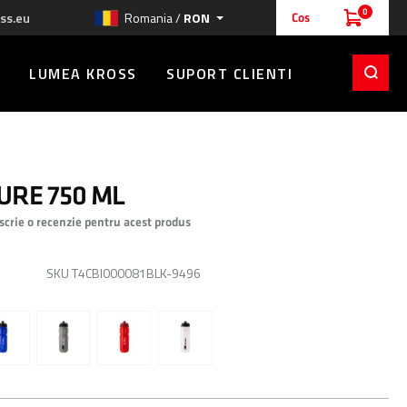
0
ss.eu
Romania /
RON
Cos
LUMEA KROSS
SUPORT CLIENTI
PURE 750 ML
 scrie o recenzie pentru acest produs
RON
SKU
T4CBI000081BLK-9496