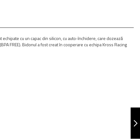
t echipate cu un capac din silicon, cu auto-închidere, care dozează
 (BPA FREE). Bidonul a fost creat în cooperare cu echipa Kross Racing
BIDON PURE 750 ML
URMATORUL