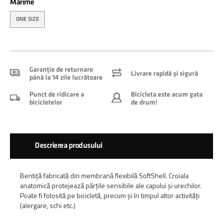
Mărime
ONE SIZE
Garanție de returnare
Livrare rapidă și sigură
până la 14 zile lucrătoare
Punct de ridicare a
Bicicleta este acum gata
bicicletelor
de drum!
Descrierea produsului
Bentiță fabricată din membrană flexibilă SoftShell. Croiala
anatomică protejează părțile sensibile ale capului și urechilor.
Poate fi folosită pe bicicletă, precum și în timpul altor activități
(alergare, schi etc.)