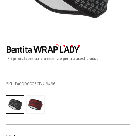
Bentita WRAP LADY
Skip
Fii primul care scrie o recenzie pentru acest produs
to
the
beginning
0,00 RON
of
SKU
T4COD00060BK-9496
the
images
gallery