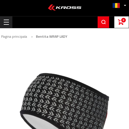
0
Pagina principala
Bentita WRAP LADY
Skip
to
the
end
of
the
images
gallery