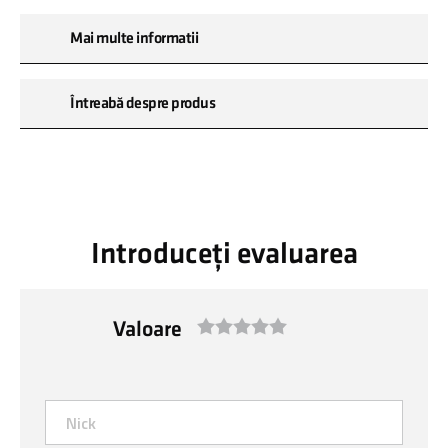
Mai multe informatii
Întreabă despre produs
Introduceți evaluarea
Valoare
1
2
3
4
5
star
stars
stars
stars
stars