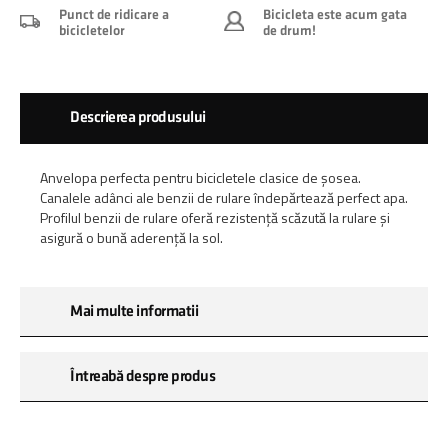
Punct de ridicare a
Bicicleta este acum gata
bicicletelor
de drum!
Descrierea produsului
Anvelopa perfecta pentru bicicletele clasice de șosea.
Canalele adânci ale benzii de rulare îndepărtează perfect apa.
Profilul benzii de rulare oferă rezistență scăzută la rulare și
asigură o bună aderență la sol.
Mai multe informatii
Întreabă despre produs