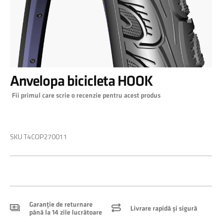
Skip
Anvelopa bicicleta HOOK
to
the
Fii primul care scrie o recenzie pentru acest produs
beginning
of
0,00 RON
the
images
SKU
T4COP270011
gallery
Garanție de returnare
Livrare rapidă și sigură
până la 14 zile lucrătoare