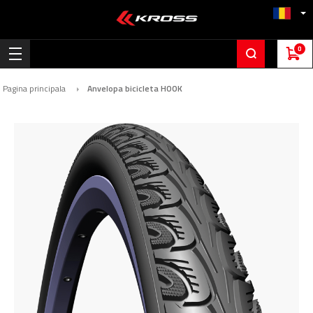
0
Pagina principala
Anvelopa bicicleta HOOK
Skip
to
the
end
of
the
images
gallery