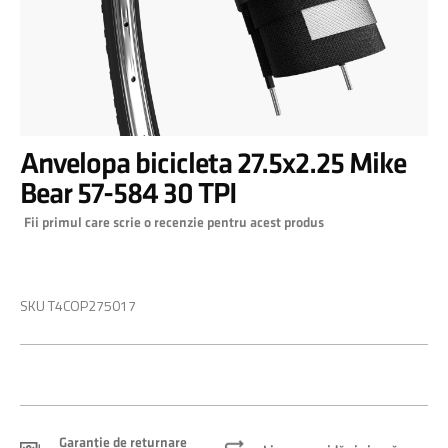
Skip
Anvelopa bicicleta 27.5x2.25 Mike
to
the
Bear 57-584 30 TPI
beginning
Fii primul care scrie o recenzie pentru acest produs
of
the
images
0,00 RON
gallery
SKU
T4COP275017
Garanție de returnare