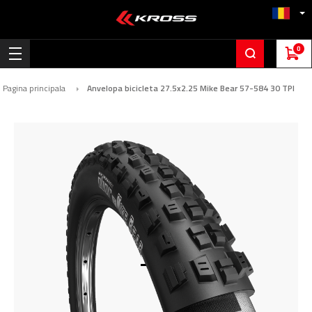
0
Pagina principala
Anvelopa bicicleta 27.5x2.25 Mike Bear 57-584 30 TPI
Skip
to
the
end
of
the
images
gallery