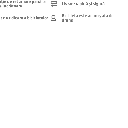
ție de returnare până la
Livrare rapidă și sigură
le lucrătoare
Bicicleta este acum gata de
 de ridicare a bicicletelor
drum!