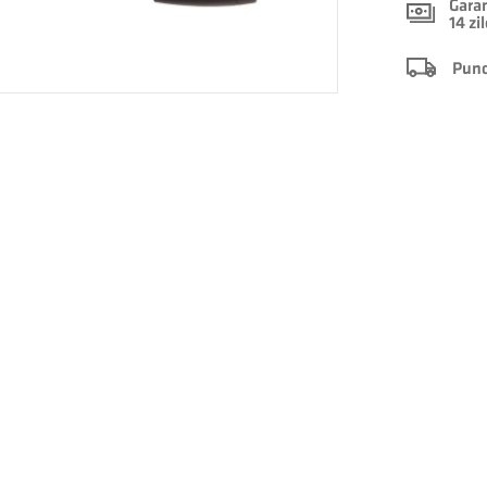
Garan
14 zi
Punct