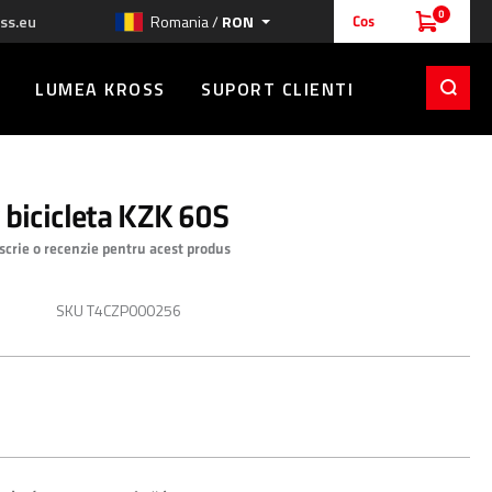
0
ss.eu
Romania /
RON
Cos
LUMEA KROSS
SUPORT CLIENTI
 bicicleta KZK 60S
 scrie o recenzie pentru acest produs
RON
SKU
T4CZP000256