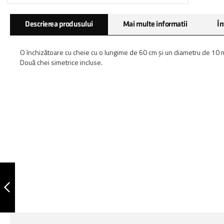
Skip
Descrierea produsului
Mai multe informatii
În
to
the
beginning
O închizătoare cu cheie cu o lungime de 60 cm și un diametru de 10 mm. 
of
Două chei simetrice incluse.
the
images
gallery
ANTIFURT
BICICLETA KZS 110L
ANTERIOR