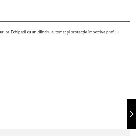
ilor. Echipată cu un cilindru automat și protecție împotriva prafului.
ANTIFURT
BICICLETA KZL 650
URMATORUL