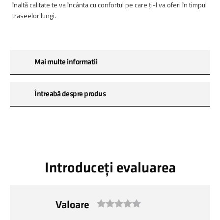
înaltă calitate te va încânta cu confortul pe care ți-l va oferi în timpul
traseelor lungi.
Mai multe informatii
Întreabă despre produs
Introduceți evaluarea
Valoare
1
2
3
4
5