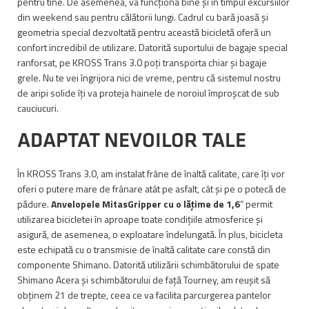
pentru tine. De asemenea, va funcționa bine și în timpul excursiilor
din weekend sau pentru călătorii lungi. Cadrul cu bară joasă și
geometria special dezvoltată pentru această bicicletă oferă un
confort incredibil de utilizare. Datorită suportului de bagaje special
ranforsat, pe KROSS Trans 3.0 poți transporta chiar și bagaje
grele. Nu te vei îngrijora nici de vreme, pentru că sistemul nostru
de aripi solide îți va proteja hainele de noroiul împroșcat de sub
cauciucuri.
ADAPTAT NEVOILOR TALE
În KROSS Trans 3.0, am instalat frâne de înaltă calitate, care îți vor
oferi o putere mare de frânare atât pe asfalt, cât și pe o potecă de
pădure.
Anvelopele MitasGripper cu o lățime de 1,6
” permit
utilizarea bicicletei în aproape toate condițiile atmosferice și
asigură, de asemenea, o exploatare îndelungată. În plus, bicicleta
este echipată cu o transmisie de înaltă calitate care constă din
componente Shimano. Datorită utilizării schimbătorului de spate
Shimano Acera și schimbătorului de față Tourney, am reușit să
obținem 21 de trepte, ceea ce va facilita parcurgerea pantelor