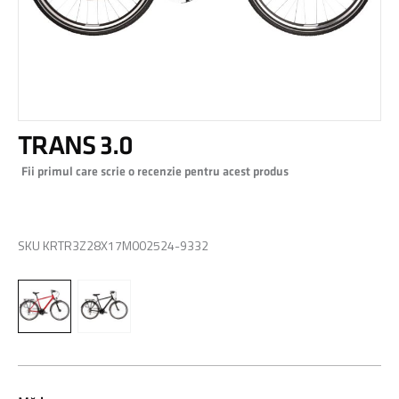
Skip
TRANS 3.0
to
the
Fii primul care scrie o recenzie pentru acest produs
beginning
of
0,00 RON
the
images
SKU
KRTR3Z28X17M002524-9332
gallery