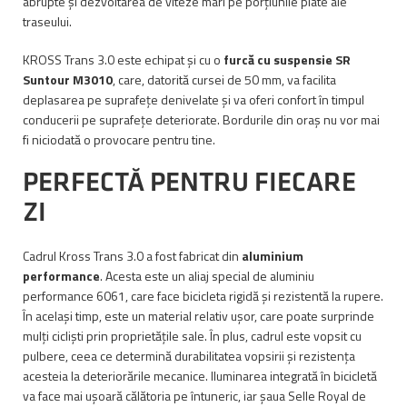
abrupte și dezvoltarea de viteze mari pe porțiunile plate ale
traseului.
KROSS Trans 3.0 este echipat și cu o
furcă cu suspensie SR
Suntour M3010
, care, datorită cursei de 50 mm, va facilita
deplasarea pe suprafețe denivelate și va oferi confort în timpul
conducerii pe suprafețe deteriorate. Bordurile din oraș nu vor mai
fi niciodată o provocare pentru tine.
PERFECTĂ PENTRU FIECARE
ZI
Cadrul Kross Trans 3.0 a fost fabricat din
aluminium
performance
. Acesta este un aliaj special de aluminiu
performance 6061, care face bicicleta rigidă și rezistentă la rupere.
În același timp, este un material relativ ușor, care poate surprinde
mulți cicliști prin proprietățile sale. În plus, cadrul este vopsit cu
pulbere, ceea ce determină durabilitatea vopsirii și rezistența
acesteia la deteriorările mecanice. Iluminarea integrată în bicicletă
va face mai ușoară călătoria pe întuneric, iar șaua Selle Royal de