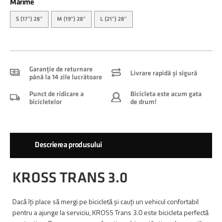
Mărime
S (17") 28"
M (19") 28"
L (21") 28"
Garanție de returnare
Livrare rapidă și sigură
până la 14 zile lucrătoare
Punct de ridicare a
Bicicleta este acum gata
bicicletelor
de drum!
Descrierea produsului
KROSS TRANS 3.0
Dacă îți place să mergi pe bicicletă și cauți un vehicul confortabil
pentru a ajunge la serviciu, KROSS Trans 3.0 este bicicleta perfectă