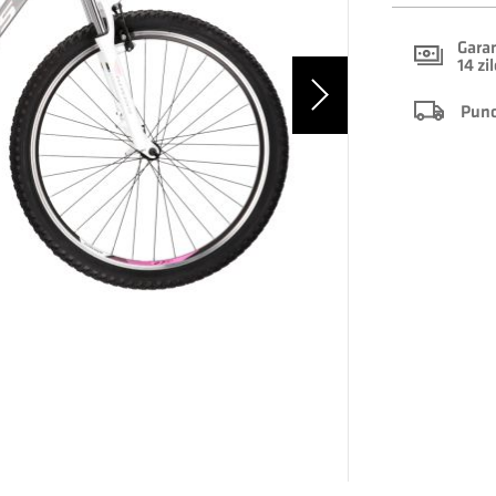
Garan
14 zi
Punct