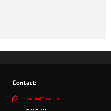
Contact:
romania@kross.eu
Ore de muncă