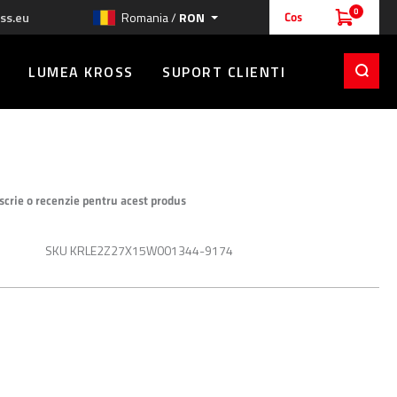
0
ss.eu
Romania /
RON
Cos
LUMEA KROSS
SUPORT CLIENTI
 scrie o recenzie pentru acest produs
RON
SKU
KRLE2Z27X15W001344-9174