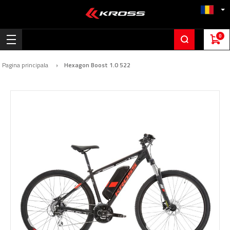
0
Pagina principala
Hexagon Boost 1.0 522
Skip
to
the
end
of
the
images
gallery