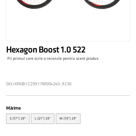
Skip
Hexagon Boost 1.0 522
to
the
Fii primul care scrie o recenzie pentru acest produs
beginning
of
0,00 RON
the
images
SKU
KRHB1Z29X17M004245-9236
gallery
Mărime
S (17") 29"
L (21") 29"
M (19") 29"