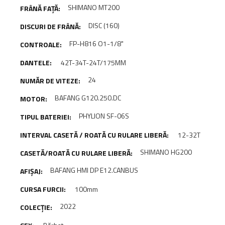
SHIMANO MT200
DISC (160)
FP-H816 O1-1/8"
42T-34T-24T/175MM
24
BAFANG G120.250.DC
PHYLION SF-06S
12-32T
SHIMANO HG200
BAFANG HMI DP E12.CANBUS
100mm
2022