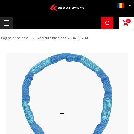
0
Pagina principala
Antifurt bicicleta 4804K 75CM
Skip
to
the
end
of
the
images
gallery