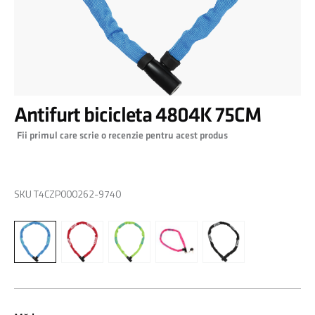
Skip
Antifurt bicicleta 4804K 75CM
to
the
Fii primul care scrie o recenzie pentru acest produs
beginning
of
0,00 RON
the
images
SKU
T4CZP000262-9740
gallery