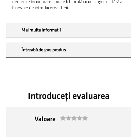
deoarece încuietoarea poate fi blocată cu un singur clic fără a
fi nevoie de introducerea cheii.
Mai multe informatii
Întreabă despre produs
Introduceți evaluarea
Valoare
1
2
3
4
5
star
stars
stars
stars
stars