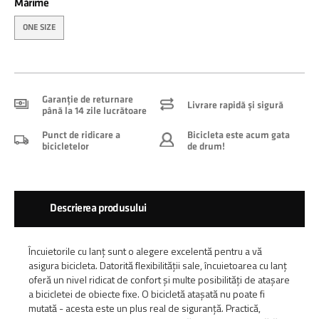
Mărime
ONE SIZE
Garanție de returnare
Livrare rapidă și sigură
până la 14 zile lucrătoare
Punct de ridicare a
Bicicleta este acum gata
bicicletelor
de drum!
Descrierea produsului
Încuietorile cu lanț sunt o alegere excelentă pentru a vă
asigura bicicleta. Datorită flexibilității sale, încuietoarea cu lanț
oferă un nivel ridicat de confort și multe posibilități de atașare
a bicicletei de obiecte fixe. O bicicletă atașată nu poate fi
mutată - acesta este un plus real de siguranță. Practică,